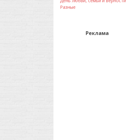
День любви, семьи и верности
Разные
Реклама