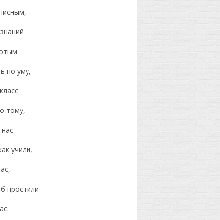
списным,
 знаний
отым.
ь по уму,
класс.
о тому,
 нас.
как учили,
ас,
об простили
ас.