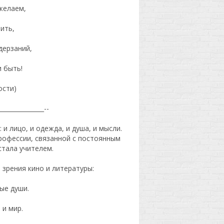
желаем,
тить,
дерзаний,
 быть!
ости)
_______________--
и лицо, и одежда, и душа, и мысли.
рофессии, связанной с постоянным
стала учителем.
и зрения кино и литературы:
ые души.
 и мир.