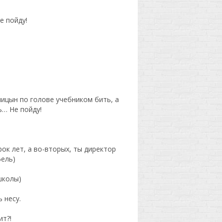
е пойду!
ницын по голове учебником бить, а
… Не пойду!
рок лет, а во-вторых, ты директор
фель)
школы)
 несу.
ит?!