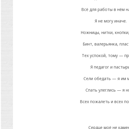
Всё для работы в нём н
Я не могу иначе.
Ножницы, нитки, кнопки,
Бинт, валерьянка, плас
Тех успокой, тому — п
Я педагог и пастырь
Сели обедать — я им 
Спать улеглись — я н
Всех пожалеть и всех по
Сердце моё не камен