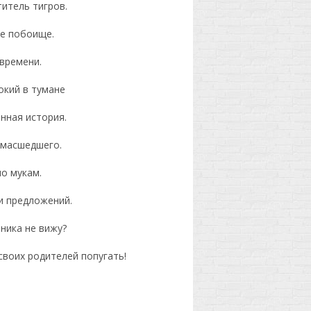
итель тигров.
е побоище.
времени.
окий в тумане
нная история.
умасшедшего.
о мукам.
и предложений.
вника не вижу?
своих родителей попугать!