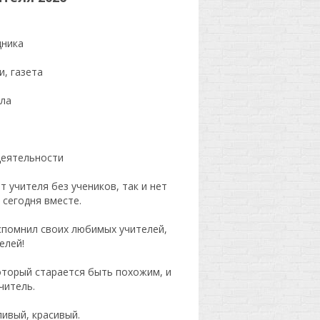
дника
, газета
ала
деятельности
 учителя без учеников, так и нет
 сегодня вместе.
вспомнил своих любимых учителей,
елей!
который старается быть похожим, и
читель.
ливый, красивый.