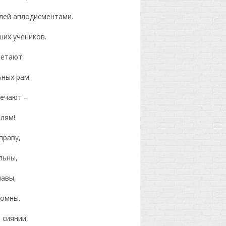
елей аплодисментами.
ших учеников.
летают
ьных рам.
мечают –
елям!
праву,
льны,
лавы,
ромны.
 сиянии,