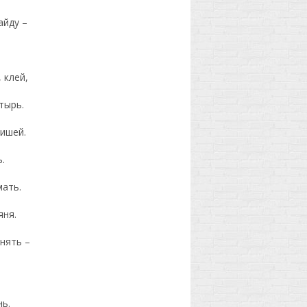
айду –
 клей,
тырь.
ришей.
.
мать.
яня.
нять –
ь.