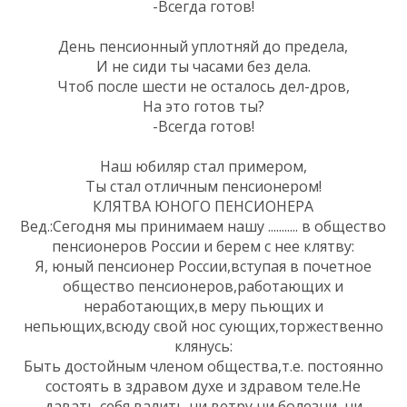
-Всегда готов!
День пенсионный уплотняй до предела,
И не сиди ты часами без дела.
Чтоб после шести не осталось дел-дров,
На это готов ты?
-Всегда готов!
Наш юбиляр стал примером,
Ты стал отличным пенсионером!
КЛЯТВА ЮНОГО ПЕНСИОНЕРА
Вед.:Сегодня мы принимаем нашу ........... в общество
пенсионеров России и берем с нее клятву:
Я, юный пенсионер России,вступая в почетное
общество пенсионеров,работающих и
неработающих,в меру пьющих и
непьющих,всюду свой нос сующих,торжественно
клянусь:
Быть достойным членом общества,т.е. постоянно
состоять в здравом духе и здравом теле.Не
давать себя валить ни ветру,ни болезни, ни