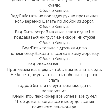
хмелю.
Юбиляр:Клянусь!
Вед.:Работать не покладая рук,не протягивая
ног.Уверенно шагать по любой из дорог.
Юбиляр:Клянусь!
Вед.:Быть острой на язык, глаза и уши.Не
поддаваться ни грусти,ни хвори,ни стуже!
Юбиляр:Клянусь!
Вед.:Пить только с друзьями,и то
понемножку.Находить всегда к дому дорожку.
Юбиляр:Клянусь!
Вед.:Уважаемая ............................ !
Принимаем вас в ряды,чтобы вам не знать беды.
Не болеть,не унывать,есть побольше,крепче
спать.
Бодрой быть и не ругаться,никогда не
волноваться.
Юный чтоб пенсионер все успел и все сумел.
Чтоб дожить,когда все в меру,до звания
почетного пенсионера.