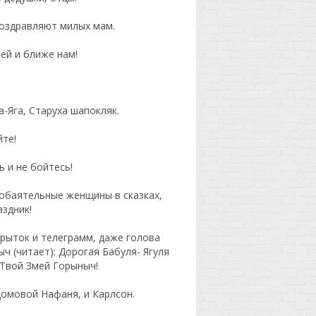
 поздравляют милых мам.
ей и ближе нам!
а-Яга, Старуха шапокляк.
йте!
ь и не бойтесь!
 обаятельные женщины в сказках,
здник!
крыток и телеграмм, даже голова
ч (читает): Дорогая Бабуля- Ягуля
 Твой Змей Горыныч!
домовой Нафаня, и Карлсон.