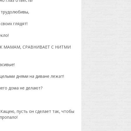
о глаз отвесть!
е трудолюбивы,
 своих глядят!
екло!
СЯ К МАМАМ, СРАВНИВАЕТ С НИТМИ
расивые!
, целыми днями на диване лежат!
чего дома не делают?
 Кащею, пусть он сделает так, чтобы
 пропало!