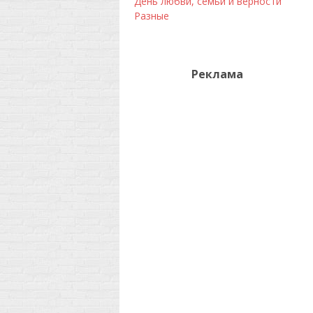
День любви, семьи и верности
Разные
Реклама