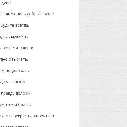
 день!
е злые очень добрые такие.
будите всегда.
 здесь мужчины
тся в миг слова:
удно отыскать,
вам поцеловать!
ДВА ГОЛОСА:
 правду доложи:
румяней и белее?
? Вы прекрасны, спору нет!