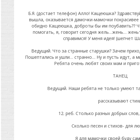
Б.Я. (достает телефон) Алло! Кащеюшка? Здравствуй
вышла, оказывается дамочки-мамочки покрасивее ме
обидно Кащеюшка, доброты бы им поубавить?? Чт
помогать, я, говорит сегодня жель…жень… женьте
справимся! У меня идея! (шепчет Ш
Ведущий. Что за странные старушки? Зачем прихо
Пошептались и ушли… странно… Ну и пусть идут, а 
Ребята очень любят своих мам и пригот
ТАНЕЦ
Ведущий. Наши ребята не только умеют та
рассказывают стих
12. реб. Столько разных добрых сло
Сколько песен и стихов- для л
Я для мамочки своей буду са