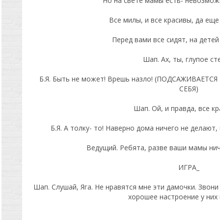
Но на свете мамы есть- невозможн
Все милы, и все красивы, да ещ
Перед вами все сидят, на детей
Шап. Ах, ты, глупое ст
Б.Я. Быть не может! Врешь назло! (ПОДСАЖИВАЕТ
СЕБЯ)
Шап. Ой, и правда, все к
Б.Я. А толку- то! Наверно дома ничего не делают
Ведущий. Ребята, разве ваши мамы ни
ИГРА_
Шап. Слушай, Яга. Не нравятся мне эти дамочки. Звони
хорошее настроение у них