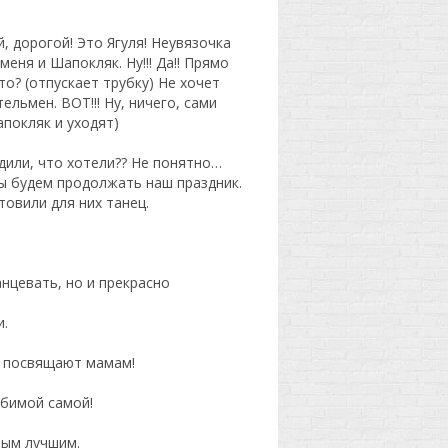
, дорогой! Это Ягуля! Неувязочка
ня и Шапокляк. Ну!!! Да!! Прямо
о? (отпускает трубку) Не хочет
льмен. ВОТ!!! Ну, ничего, сами
апокляк и уходят)
дили, что хотели?? Не понятно…
мы будем продолжать наш праздник.
овили для них танец.
нцевать, но и прекрасно
и.
в, посвящают мамам!
юбимой самой!
мым лучшим.