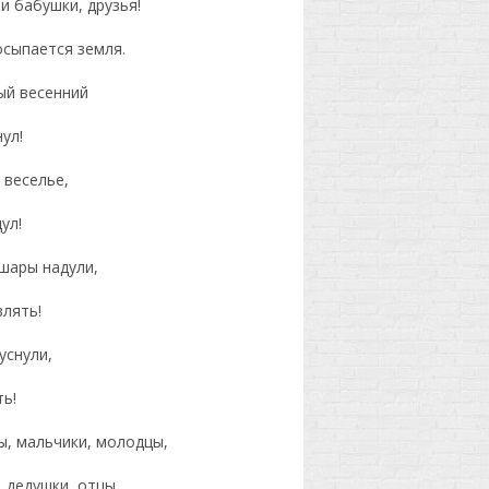
и бабушки, друзья!
осыпается земля.
ый весенний
ул!
 веселье,
ул!
 шары надули,
влять!
уснули,
ь!
ы, мальчики, молодцы,
 дедушки, отцы.