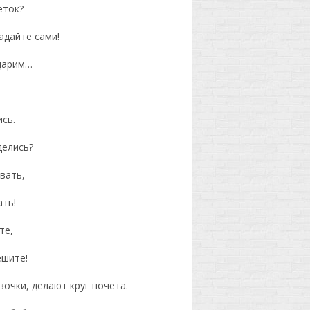
еток?
гадайте сами!
одарим…
!
ись.
делись?
звать,
ать!
те,
ешите!
очки, делают круг почета.