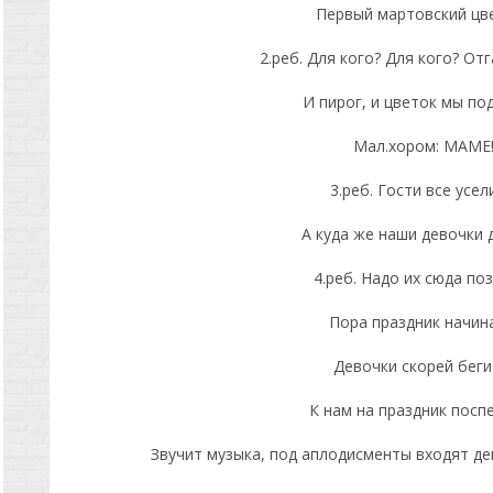
Первый мартовский цв
2.реб. Для кого? Для кого? От
И пирог, и цветок мы п
Мал.хором: МАМЕ
3.реб. Гости все усел
А куда же наши девочки 
4.реб. Надо их сюда по
Пора праздник начин
Девочки скорей беги
К нам на праздник посп
Звучит музыка, под аплодисменты входят дев