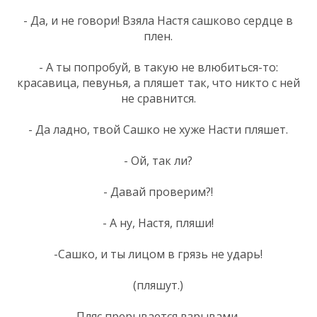
- Да, и не говори! Взяла Настя сашково сердце в
плен.
- А ты попробуй, в такую не влюбиться-то:
красавица, певунья, а пляшет так, что никто с ней
не сравнится.
- Да ладно, твой Сашко не хуже Насти пляшет.
- Ой, так ли?
- Давай проверим?!
- А ну, Настя, пляши!
-Сашко, и ты лицом в грязь не ударь!
(пляшут.)
Пляс прерывается взрывами.