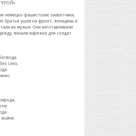
ГЕРОЙ»
али немецко-фашистские захватчики,
ие братья ушли на фронт, женщины и
отали их мужья. Они изготавливали
ежду, вязали варежки для солдат.
ебосвода
ез слез,
ода
инес.
рирода,
гне.
ода
 войне.