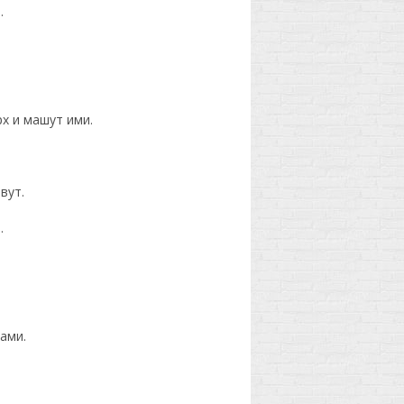
.
х и машут ими.
вут.
.
ами.