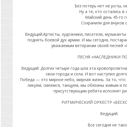
Без потерь нет не роты, н
Ну а те, кто остались в
Майский день 45-го г
Сохранили для внуков с
Ведущий:Артисты, художники, писатели, музыканты
поднять боевой дух армии. И мы сегодня, постар
уважаемым ветеранам своей песней «
ПЕСНЯ «НАСЛЕДНИКИ П
Ведущий: Долгих четыре года шла эта кровопролитн
свои города и села. И вот наступил дол
Победа — это мирное небо, мирная жизнь. За то, что 
ликуем, смеемся, танцуем, мы обязаны живым и п
присутствующим ребята исполнят ри
РИТМИЧЕСКИЙ ОРКЕСТР «БЕСКО
Ведущий:
Все сегодня не тако