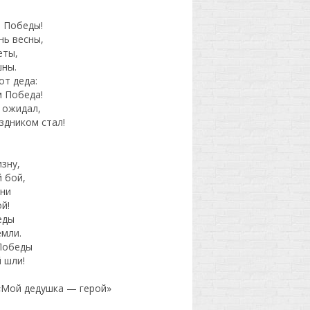
ь Победы!
нь весны,
еты,
шны.
от деда:
м Победа!
 ожидал,
здником стал!
зну,
 бой,
ни
й!
еды
емли.
Победы
й шли!
 «Мой дедушка — герой»