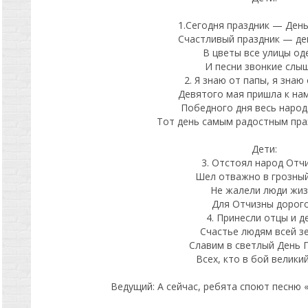
1.Сегодня праздник — Ден
Счастливый праздник — де
В цветы все улицы од
И песни звонкие слы
2. Я знаю от папы, я знаю 
Девятого мая пришла к на
Победного дня весь народ
Тот день самым радостным пра
Дети:
3. Отстоял народ Отчи
Шел отважно в грозный
Не жалели люди жиз
Для Отчизны дорого
4. Принесли отцы и д
Счастье людям всей з
Славим в светлый День 
Всех, кто в бой велики
Ведущий: А сейчас, ребята споют песню