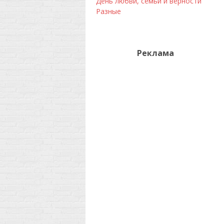
День любви, семьи и верности
Разные
Реклама