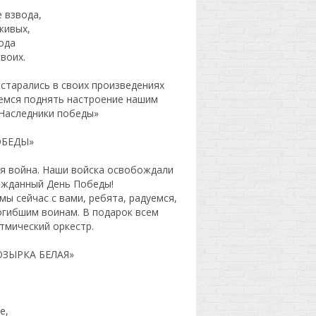
е взвода,
 живых,
ода
воих.
 старались в своих произведениях
аемся поднять настроение нашим
Наследники победы»
ОБЕДЫ»
ая война. Наши войска освобождали
гожданный День Победы!
мы сейчас с вами, ребята, радуемся,
огибшим воинам. В подарок всем
тмический оркестр.
ЗЫРКА БЕЛАЯ»
е,