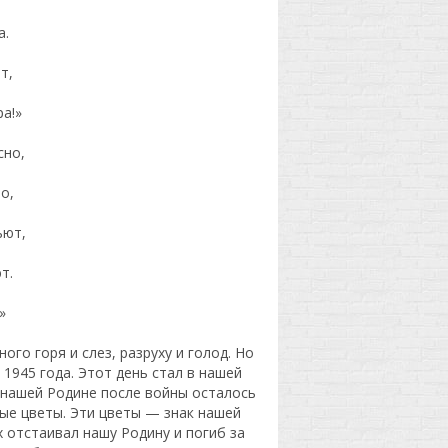
а.
т,
а!»
сно,
о,
ьют,
т.
»
го горя и слез, разруху и голод. Но
1945 года. Этот день стал в нашей
 нашей Родине после войны осталось
вые цветы. Эти цветы — знак нашей
 отстаивал нашу Родину и погиб за