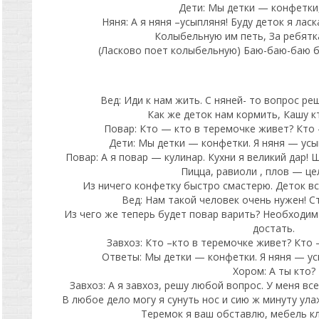
Дети: Мы детки — конфетки,
Няня: А я няня –усыпляня! Буду деток я ласк
Колыбельную им петь, За ребят
(Ласково поет колыбельную) Баю-баю-баю ба
Вед: Иди к нам жить. С няней- то вопрос ре
Как же деток нам кормить, Кашу к
Повар: Кто — кто в теремочке живет? Кто
Дети: Мы детки — конфетки. Я няня — усып
Повар: А я повар — кулинар. Кухни я великий дар! 
Пицца, равиоли , плов — це
Из ничего конфетку быстро смастерю. Деток в
Вед: Нам такой человек очень нужен! Ст
Из чего же теперь будет повар варить? Необходим
достать.
Завхоз: Кто –кто в теремочке живет? Кто 
Ответы: Мы детки — конфетки. Я няня — усы
Хором: А ты кто?
Завхоз: А я завхоз, решу любой вопрос. У меня вс
В любое дело могу я сунуть нос и сию ж минуту ула
Теремок я ваш обставлю, мебель к