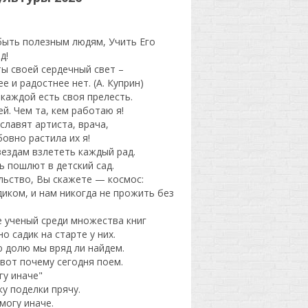
 быть полезным людям, Учить Его
д!
ты своей сердечный свет –
 и радостнее нет. (А. Куприн)
 каждой есть своя прелесть.
й. Чем та, кем работаю я!
славят артиста, врача,
овно растила их я!
вездам взлететь каждый рад.
ь пошлют в детский сад.
льство, Вы скажете — космос:
диком, и нам никогда не прожить без
е ученый среди множества книг
о садик на старте у них.
ю долю мы вряд ли найдем.
вот почему сегодня поем.
гу иначе"
мку поделки прячу.
 могу иначе.