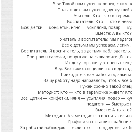
Вед: Такой нам нужен человек, с ним н
Только деткам нужен вдруг лучший и
Учитель: Кто –кто в теремо
Воспитатель: Кто — кто в нев
Все: Детки — конфетки, няня — усыпляня, повар — к
Вместе: А вы кто?
Учитель и воспитатель: Мы педагог
Все с детьми мы успеваем. лепим,
Воспитатель: Я воспитатель, за детьми наблюдатель. 
Поиграю в салочки, попрыгаю на скакалочке. Деток 
Их досуг организую. очень всех 
Вед: Без таких специалистов в детсад
Приходите к нам работать, закипи
Вашу работу надо направлять, чтобы все б
Нужен срочно такой специ
Методист: Кто — кто в теремочке живет? Кт
Все: Детки — конфетки, няня — усыпляня, повар — ку
педагоги — быстрые н
Вместе: А ты кто?
Методист: А я методист за воспитательн
Графики я составляю. рабочие
За работай наблюдаю — если что — то вдруг не так б