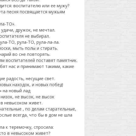
одится: воспитателю или ее мужу?
 Эта песня посвящается мужьям
ла-ТО».
 удачи, дружок, не мечтал.
оспитателя не выбирал.
ула-ТО, рула-ТО, рула-ла-ла.
носки, мыть полы и стирать.
нарий во сне повторять.
ям воспитателей поставят памятник.
бят нас и принимают такими, какие
ие радость, несущие свет.
овых находок, и новых побед!
 на новый лад
низок, не высок, не высок
 в невысоком живет.
ечательные , по делам старательные,
слые всегда, что бы в дом не шла
а к теремочку, спросила:
–кто в невысоком живет?