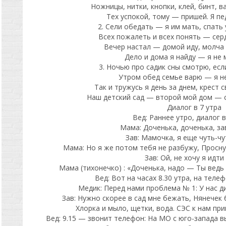
Ножницы, нитки, кнопки, клей, бинт, в
Тех успокой, тому — пришей. Я пе
2. Сели обедать — я им мать, спать 
Всех пожалеть и всех понять — серд
Вечер настал — домой иду, молча 
Дело и дома я найду — я не 
3. Ночью про садик сны смотрю, есл
Утром обед семье варю — я не
Так и тружусь я день за днем, крест с
Наш детский сад — второй мой дом — с
Диалог в 7 утра
Вед: Раннее утро, диалог в
Мама: Доченька, доченька, за
Зав: Мамочка, я еще чуть-чу
Мама: Но я же потом тебя не разбужу, Проснул
Зав: Ой, не хочу я идти
Мама (тихонечко) : «Доченька, надо — Ты ведь
Вед: Вот на часах 8.30 утра, на теле
Медик: Перед нами проблема № 1: У нас ди
Зав: Нужно скорее в сад мне бежать, Нянечек 
Хлорка и мыло, щетки, вода. СЭС к нам пр
Вед: 9.15 — звонит телефон: На МО с юго-запада в