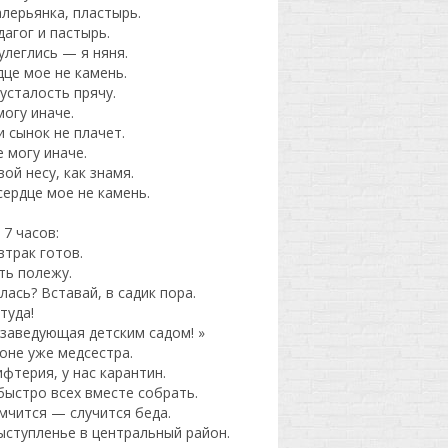
алерьянка, пластырь.
дагог и пастырь.
улеглись — я няня.
це мое не камень.
усталость прячу.
могу иначе.
и сынок не плачет.
 могу иначе.
вой несу, как знамя.
ердце мое не камень.
 7 часов:
втрак готов.
ть полежу.
ась? Вставай, в садик пора.
 туда!
 заведующая детским садом! »
фоне уже медсестра.
фтерия, у нас карантин.
быстро всех вместе собрать.
имчится — случится беда.
ыступленье в центральный район.