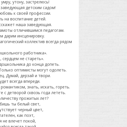
 умру, утону, застрелюсь!
ь заведующая детским садом!
юбовь к своей профессии.
ь на воспитание детей.
асскажет наша заведующая.
рамоты отличившимся педагогам.
вам дарим инсценировку.
дагогический коллектив всегда рядом
ошкольного работника».
 сердцем не стареть».
у дошкольника до конца допеть.
 Только оптимисты могут одолеть.
ц. Думай, дерзай и твори.
удет всегда впереди.
 романтиком, знать, искать, гореть.
е с детворой сквозь года лететь.
оличеству прожитых лет?
юбишь ты белый свет,
утствует черный цвет,
тателен, как поэт,
я не влечет покой,
айся всегда такой.