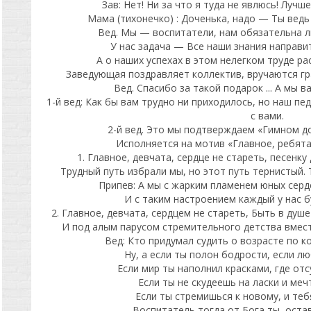
Зав: Нет! Ни за что я туда не явлюсь! Лучше
Мама (тихонечко) : Доченька, надо — Ты вед
Вед. Мы — воспитатели, нам обязательна л
У нас задача — Все наши знания направит
А о наших успехах в этом нелегком труде р
Заведующая поздравляет коллектив, вручаются г
Вед. Спасибо за такой подарок ... А мы 
1-й вед: Как бы вам трудно ни приходилось, но наш пе
с вами.
2-й вед. Это мы подтверждаем «Гимном д
Исполняется на мотив «Главное, ребята,
1. Главное, девчата, сердце не стареть, песенк
Трудный путь избрали мы, но этот путь тернистый.
Припев: А мы с жарким пламенем юных серде
И с таким настроением каждый у нас б
2. Главное, девчата, сердцем не стареть, Быть в душе
И под алым парусом стремительного детства вмест
Вед: Кто придумал судить о возрасте по к
Ну, а если ты полон бодрости, если л
Если мир ты наполнил красками, где отс
Если ты не скудеешь на ласки и меч
Если ты стремишься к новому, и теб
Воспитатель тогда от Бога ты, остав