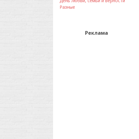
День любви, семьи и верности
Разные
Реклама