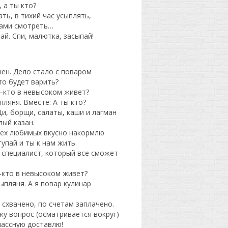
 а ты кто?
ать, в тихий час усыплять,
ками смотреть…
й. Спи, малютка, засыпай!
шен. Дело стало с поваром
то будет варить?
 –кто в невысоком живет?
ляня. Вместе: А ты кто?
Щи, борщи, салаты, каши и лагман
лый казан.
сех любимых вкусно накормлю
упай и ты к нам жить.
 специалист, который все сможет
–кто в невысоком живет?
пляня. А я повар кулинар
е схвачено, по счетам заплачено.
жу вопрос (осматривается вокруг)
лассную доставлю!