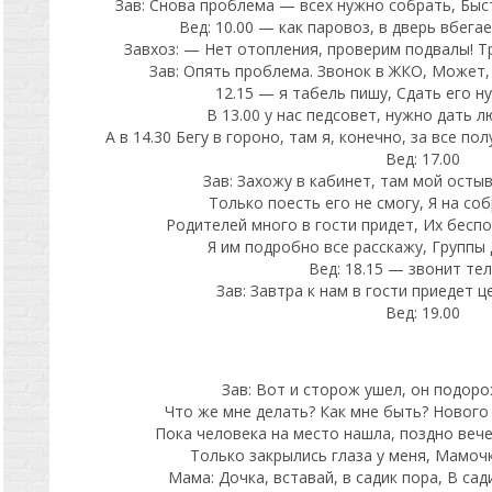
Зав: Снова проблема — всех нужно собрать, Быст
Вед: 10.00 — как паровоз, в дверь вбега
Завхоз: — Нет отопления, проверим подвалы! Тр
Зав: Опять проблема. Звонок в ЖКО, Может,
12.15 — я табель пишу, Сдать его н
В 13.00 у нас педсовет, нужно дать 
А в 14.30 Бегу в гороно, там я, конечно, за все по
Вед: 17.00
Зав: Захожу в кабинет, там мой осты
Только поесть его не смогу, Я на со
Родителей много в гости придет, Их беспо
Я им подробно все расскажу, Группы 
Вед: 18.15 — звонит те
Зав: Завтра к нам в гости приедет 
Вед: 19.00
Зав: Вот и сторож ушел, он подоро
Что же мне делать? Как мне быть? Нового
Пока человека на место нашла, поздно веч
Только закрылись глаза у меня, Мамочк
Мама: Дочка, вставай, в садик пора, В сад