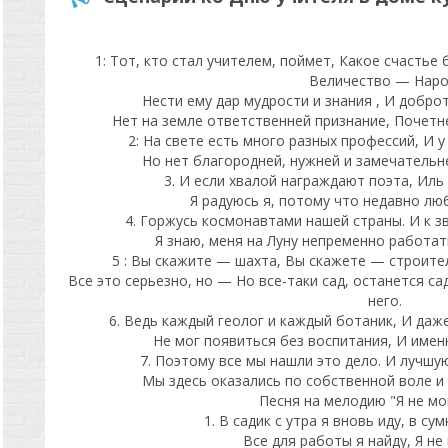
1: Тот, кто стал учителем, поймет, Какое счастье
Величество — Наро
Нести ему дар мудрости и знания , И добро
Нет на земле ответственней признание, Почетнее
2: На свете есть много разных профессий, И у
Но нет благородней, нужней и замечательне
3. И если хвалой награждают поэта, Иль 
Я радуюсь я, потому что недавно люб
4. Горжусь космонавтами нашей страны. И к з
Я знаю, меня на Луну непременно работат
5 : Вы скажите — шахта, Вы скажете — строите
Все это серьезно, но — Но все-таки сад, останется са
него.
6. Ведь каждый геолог и каждый ботаник, И даж
Не мог появиться без воспитания, И именн
7. Поэтому все мы нашли это дело. И лучшу
Мы здесь оказались по собственной воле и 
Песня на мелодию "Я не мо
1. В садик с утра я вновь иду, в су
Все для работы я найду, Я не