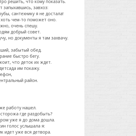
ро решить, что кому показать.
ет запыхавшись, завхоз:
убы, сантехнику я не достала!
 хоть чем-то поможет оно.
ужно, очень спешу.
людям добрый совет.
лучу, но документы я там захвачу.
вший, забытый обед.
брание быстро бегу.
коит, что деток их ждет.
детсада им покажу.
лефон,
центральный район.
же работу нашел.
 сторожа где раздобыть?
ером уже я до дома дошла.
ин голос услышала я:
ик идет уже вся детвора.