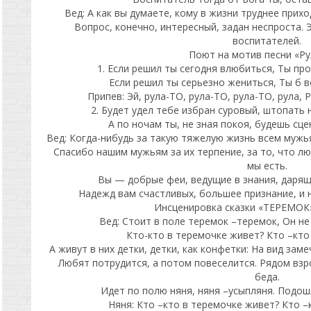
Вед: А как вы думаете, кому в жизни труднее прих
Вопрос, конечно, интересный, задан неспроста.
воспитателей.
Поют на мотив песни «Ру
1. Если решил ты сегодня влюбиться, Ты про
Если решил ты серьезно жениться, Ты б в
Припев: Эй, рула-ТО, рула-ТО, рула-ТО, рула, Р
2. Будет удел тебе избран суровый, штопать 
А по ночам ты, не зная покоя, будешь сце
Вед: Когда-нибудь за такую тяжелую жизнь всем мужь
Спасибо нашим мужьям за их терпение, за то, что лю
мы есть.
Вы — добрые феи, ведущие в знания, дарящ
Надежд вам счастливых, большее признание, и н
Инсценировка сказки «ТЕРЕМОК»
Вед: Стоит в поле теремок –теремок, Он не 
Кто-кто в теремочке живет? Кто –кто
А живут в них детки, детки, как конфетки: На вид зам
Любят потрудится, а потом повеселится. Рядом взро
беда.
Идет по полю няня, няня –усыпляня. Подошл
Няня: Кто –кто в теремочке живет? Кто 