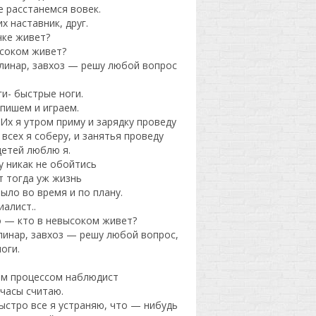
е расстанемся вовек.
х наставник, друг.
чке живет?
ысоком живет?
улинар, завхоз — решу любой вопрос
и- быстрые ноги.
 пишем и играем.
Их я утром приму и зарядку проведу
всех я соберу, и занятья проведу
детей люблю я.
у никак не обойтись
т тогда уж жизнь
ыло во время и по плану.
алист..
о — кто в невысоком живет?
линар, завхоз — решу любой вопрос,
оги.
ым процессом наблюдист
 часы считаю.
ыстро все я устраняю, что — нибудь