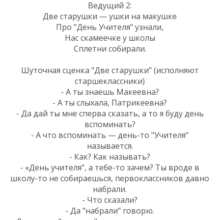
Ведущий 2:
Две старушки — ушки на макушке
Про "День Учителя" узнали,
Нас скамеечке у школы
Сплетни собирали.
Шуточная сценка "Две старушки" (исполняют
старшеклассники)
- А ты знаешь Макеевна?
- А ты слыхала, Патрикеевна?
- Да дай ты мне сперва сказать, а то я буду день
вспоминать?
- А что вспоминать — день-то "Учителя"
называется.
- Как? Как называть?
- «День учителя", а тебе-то зачем? Ты вроде в
школу-то не собираешься, первоклассников давно
набрали.
- Что сказали?
- Да "набрали" говорю.