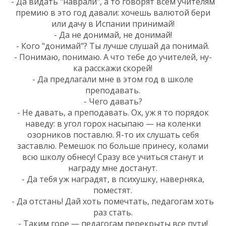
- Да видать "наврали", а то говорят всем учителям
премию в это год давали: хочешь валютой бери
или дачу в Испании принимай!
- Да не донимай, не донимай!
- Кого "донимай"? Ты лучше слушай да понимай.
- Понимаю, понимаю. А что тебе до учителей, ну-
ка расскажи скорей!
- Да предлагали мне в этом год в школе
преподавать.
- Чего давать?
- Не давать, а преподавать. Ох, уж я то порядок
наведу: в угол горох насыпаю — на коленки
озорников поставлю. Я-то их слушать себя
заставлю. Ремешок по больше принесу, колами
всю школу обнесу! Сразу все учиться станут и
награду мне достанут.
- Да тебя уж наградят, в психушку, наверняка,
поместят.
- Да отстань! Дай хоть помечтать, педагогам хоть
раз стать.
- Таким горе — педагогам перекрыты все пути!