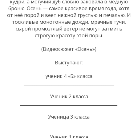
кудри, а могучий дуб словно заковала в медную
броню. Осень — самое красивое время года, хотя
от неё порой и веет нежной грустью и печалью. И
тоскливые монотонные дожди, мрачные тучи,
сырой промозглый ветер не могут затмить
строгую красоту этой поры.
(Видеосюжет «Осень»)
Выступают:
ученик 4 «Б» класса
__________________________________________
Ученик 2 класса
_____________________________________________
Ученица 3 класса
_____________________________________________
Ученик 1 класса