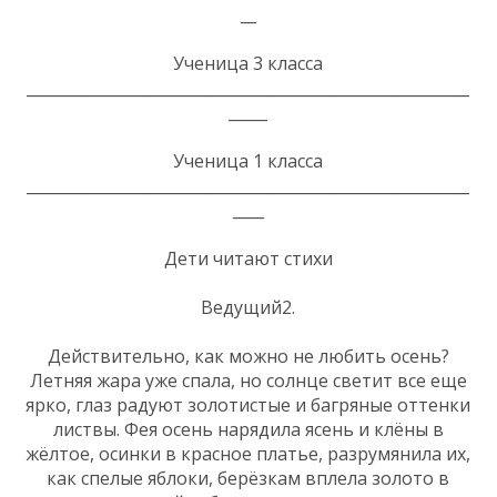
__
Ученица 3 класса
_________________________________________________________
_____
Ученица 1 класса
_________________________________________________________
____
Дети читают стихи
Ведущий2.
Действительно, как можно не любить осень?
Летняя жара уже спала, но солнце светит все еще
ярко, глаз радуют золотистые и багряные оттенки
листвы. Фея осень нарядила ясень и клёны в
жёлтое, осинки в красное платье, разрумянила их,
как спелые яблоки, берёзкам вплела золото в