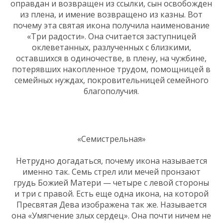
оправдан и возвращен из ссылки, сын освобожден
из плена, и имение возвращено из казны. Вот
почему эта святая икона получила наименование
«Три радости». Она считается заступницей
оклеветанных, разлученных с близкими,
оставшихся в одиночестве, в плену, на чужбине,
потерявших накопленное трудом, помощницей в
семейных нуждах, покровительницей семейного
благополучия.
«Семистрельная»
Нетрудно догадаться, почему икона называется
именно так. Семь стрел или мечей пронзают
грудь Божией Матери — четыре с левой стороны
и три с правой. Есть еще одна икона, на которой
Пресвятая Дева изображена так же. Называется
она «Умягчение злых сердец». Она почти ничем не