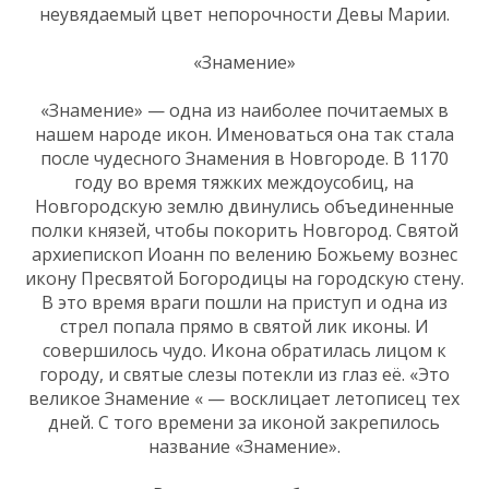
неувядаемый цвет непорочности Девы Марии.
«Знамение»
«Знамение» — одна из наиболее почитаемых в
нашем народе икон. Именоваться она так стала
после чудесного Знамения в Новгороде. В 1170
году во время тяжких междоусобиц, на
Новгородскую землю двинулись объединенные
полки князей, чтобы покорить Новгород. Святой
архиепископ Иоанн по велению Божьему вознес
икону Пресвятой Богородицы на городскую стену.
В это время враги пошли на приступ и одна из
стрел попала прямо в святой лик иконы. И
совершилось чудо. Икона обратилась лицом к
городу, и святые слезы потекли из глаз её. «Это
великое Знамение « — восклицает летописец тех
дней. С того времени за иконой закрепилось
название «Знамение».