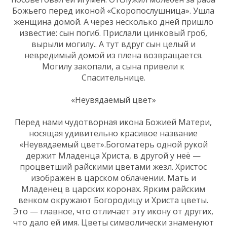
Божьего перед иконой «Скоропослушница». Ушла
женщина домой. А через несколько дней пришло
известие: сын погиб. Прислали цинковый гроб,
вырыли могилу.. А тут вдруг сын целый и
невредимый домой из плена возвращается.
Могилу закопали, а сына привели к
Спасительнице.
«Неувядаемый цвет»
Перед нами чудотворная икона Божией Матери,
носящая удивительно красивое название
«Неувядаемый цвет».Богоматерь одной рукой
держит Младенца Христа, в другой у неё —
процветший райскими цветами жезл. Христос
изображен в царском облачении. Мать и
Младенец в царских коронах. Ярким райским
венком окружают Богородицу и Христа цветы.
Это — главное, что отличает эту икону от других,
что дало ей имя. Цветы символически знаменуют