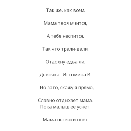
Так же, как всем.
Мама твоя мчится,
А тебе неспится.
Так что трали-вали.
Отдохну едва ли.
Девочка : Истомина В.
- Но зато, скажу я прямо,
Славно отдыхает мама.
Пока малыш её уснёт,
Мама песенки поёт