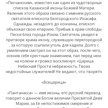
«Песчанским», известен как один из чудотворных
списков Казанской иконы Божией Матери.
Явление этого образа связано с именем русского
святителя епископа Белгородского Иоасафа.
Однажды, незадолго до кончины, епископ
объезжал свою епархию. Прибыв в храм слободы
Пески близ города Изюм, Святитель увидел в
притворе храма икону, служившую перегородкой
, за которую ссыпали уголь для кадила. Долго с
умилением смотрел он на этот образ, после чего,
осенив себя крестным знамением, пал перед нею
на колени и громко воскликнул: «Царица
Небесная! Прости небрежность Твоих
недостойных служителей! Не ведают, что творят!»
«Всецарица»
«Пантанасса» — имя иконы, его русский перевод
говорит о данном Богом величии Пресвятой Деве
Марии, за Её непостижимое смирение и