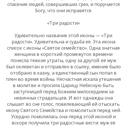
спасение людей, совершивших грех, и поручается
Богу, что они исправятся.
«Три радости»
Удивительно название этой иконы — «Три
радости». Удивительна и судьба её. Эта икона
список с иконы «Святое семейство». Одна знатная
женщина в короткий промежуток времени
понесла тяжкие утраты, одну за другой: её муж
был оклеветан и отправлен в ссылку, имение было
отобрано в казну, а единственный сын попал в
плен во время войны. Несчастная искала утешения
в молитве и просила Царицу Небесную быть
заступницей перед Божиим милосердием за
невинных страдальцев. И вот однажды она
слышит во сне голос, повелевающий ей отыскать
икону Святого Семейства и помолиться перед ней.
Усердно помолилась она перед этой иконой и
вскоре получила три радостные вести: муж её