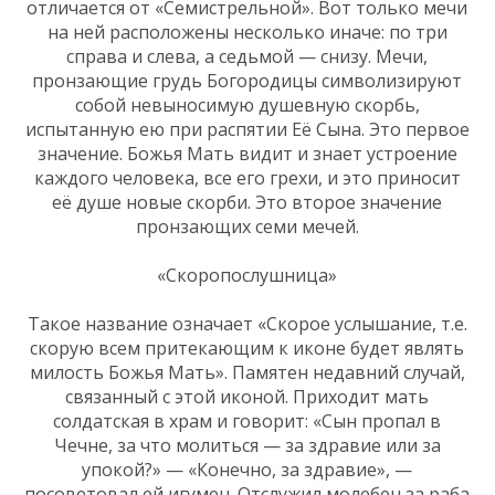
отличается от «Семистрельной». Вот только мечи
на ней расположены несколько иначе: по три
справа и слева, а седьмой — снизу. Мечи,
пронзающие грудь Богородицы символизируют
собой невыносимую душевную скорбь,
испытанную ею при распятии Её Сына. Это первое
значение. Божья Мать видит и знает устроение
каждого человека, все его грехи, и это приносит
её душе новые скорби. Это второе значение
пронзающих семи мечей.
«Скоропослушница»
Такое название означает «Скорое услышание, т.е.
скорую всем притекающим к иконе будет являть
милость Божья Мать». Памятен недавний случай,
связанный с этой иконой. Приходит мать
солдатская в храм и говорит: «Сын пропал в
Чечне, за что молиться — за здравие или за
упокой?» — «Конечно, за здравие», —
посоветовал ей игумен. Отслужил молебен за раба