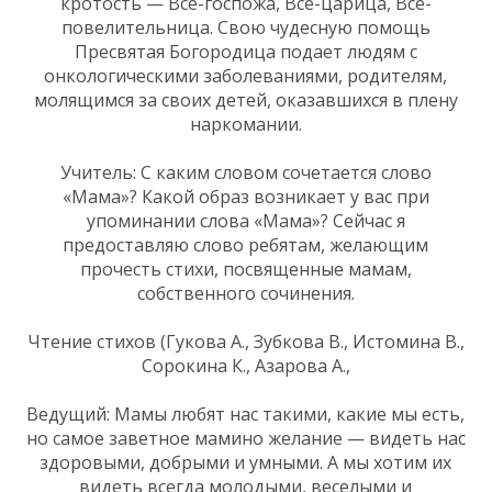
кротость — Все-госпожа, Все-царица, Все-
повелительница. Свою чудесную помощь
Пресвятая Богородица подает людям с
онкологическими заболеваниями, родителям,
молящимся за своих детей, оказавшихся в плену
наркомании.
Учитель: С каким словом сочетается слово
«Мама»? Какой образ возникает у вас при
упоминании слова «Мама»? Сейчас я
предоставляю слово ребятам, желающим
прочесть стихи, посвященные мамам,
собственного сочинения.
Чтение стихов (Гукова А., Зубкова В., Истомина В.,
Сорокина К., Азарова А.,
Ведущий: Мамы любят нас такими, какие мы есть,
но самое заветное мамино желание — видеть нас
здоровыми, добрыми и умными. А мы хотим их
видеть всегда молодыми, веселыми и