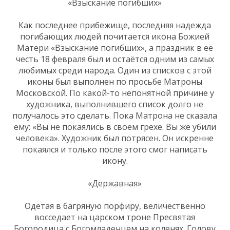
«Взыскание погибших»
Как последнее прибежище, последняя надежда
погибающих людей почитается икона Божией
Матери «Взыскание погибших», а праздник в её
честь 18 февраля был и остаётся одним из самых
любимых среди народа. Один из списков с этой
иконы был выполнен по просьбе Матроны
Московской. По какой-то непонятной причине у
художника, выполнившего список долго не
получалось это сделать. Пока Матрона не сказала
ему: «Вы не покаялись в своем грехе. Вы же убили
человека». Художник был потрясен. Он искренне
покаялся и только после этого смог написать
икону.
«Державная»
Одетая в багряную порфиру, величественно
восседает на царском троне Пресвятая
Богородица с Богомладенцем на коленях. Голову