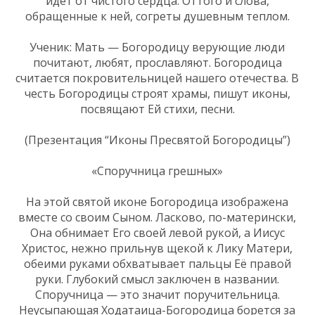
идёт от чистого сердца. Оттого и слова,
обращенные к ней, согреты душевным теплом.
Ученик: Мать — Богородицу верующие люди
почитают, любят, прославляют. Богородица
считается покровительницей нашего отечества. В
честь Богородицы строят храмы, пишут иконы,
посвящают Ей стихи, песни.
(Презентация “Иконы Пресвятой Богородицы”)
«Споручница грешных»
На этой святой иконе Богородица изображена
вместе со своим Сыном. Ласково, по-матерински,
Она обнимает Его своей левой рукой, а Иисус
Христос, нежно прильнув щекой к Лику Матери,
обеими руками обхватывает пальцы Её правой
руки. Глубокий смысл заключен в названии.
Споручница — это значит поручительница.
Неусыпающая Ходатаица-Богородица борется за