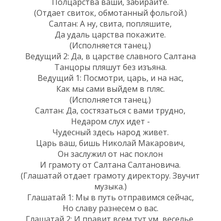
Полцарства ваши, забирайте.
(Отдает свиток, обмотанный фольгой.)
Салтан: А ну, свита, попляшите,
Да удаль царства покажите.
(Исполняется танец.)
Ведущий 2: Да, в царстве славного Салтана
Танцоры пляшут без изъяна.
Ведущий 1: Посмотри, царь, и на нас,
Как мы сами выйдем в пляс.
(Исполняется танец.)
Салтан: Да, состязаться с вами трудно,
Недаром слух идет -
Чудесный здесь народ живет.
Царь ваш, бишь Николай Макарович,
Он заслужил от нас поклон
И грамоту от Салтана Салтановича.
(Глашатай отдает грамоту директору. Звучит
музыка.)
Глашатай 1: Мы в путь отправимся сейчас,
Но славу разнесем о вас.
Глашатай 2: И правит всем тут ум, веселье,