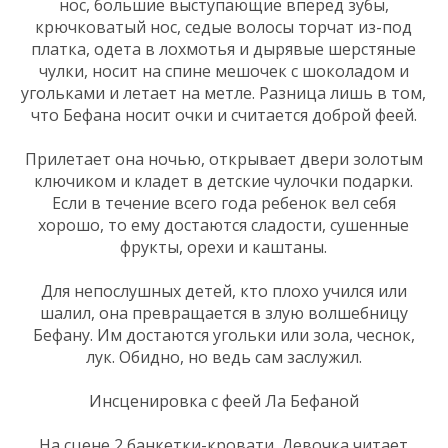
нос, большие выступающие вперед зубы,
крючковатый нос, седые волосы торчат из-под
платка, одета в лохмотья и дырявые шерстяные
чулки, носит на спине мешочек с шоколадом и
угольками и летает на метле. Разница лишь в том,
что Бефана носит очки и считается доброй феей.
Прилетает она ночью, открывает двери золотым
ключиком и кладет в детские чулочки подарки.
Если в течение всего года ребенок вел себя
хорошо, то ему достаются сладости, сушенные
фрукты, орехи и каштаны.
Для непослушных детей, кто плохо учился или
шалил, она превращается в злую волшебницу
Бефану. Им достаются угольки или зола, чеснок,
лук. Обидно, но ведь сам заслужил.
Инсценировка с феей Ла Бефаной
На сцене 2 банкетки-кровати. Девочка читает