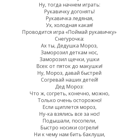
Ну, тогда начнем играть:
Рукавичку догонять!
Рукавичка ледяная,
Ух, холодная какая!
Проводится игра «Поймай рукавичку»
Снегурочка:
Ах ты, Дедушка Мороз,
Заморозил деткам нос,
Заморозил щечки, ушки
Всех: от пяток до макушки!
Ну, Мороз, давай быстрей
Согревай наших детей!
Дед Мороз:
Что ж, согреть, конечно, можно,
Только очень осторожно!
Если щиплется мороз,
Ну-ка взялись все за нос!
Подышали, посопели,
Быстро носики согрели!
Ни к чему нам бить баклуши,