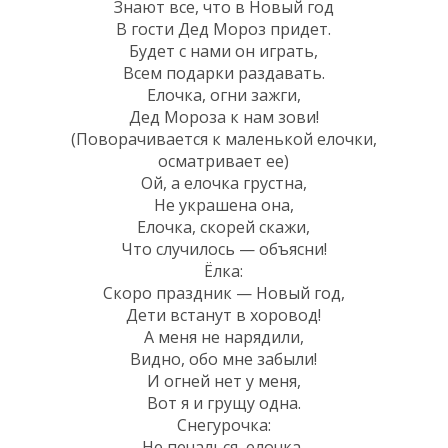
Знают все, что в Новый год
В гости Дед Мороз придет.
Будет с нами он играть,
Всем подарки раздавать.
Елочка, огни зажги,
Дед Мороза к нам зови!
(Поворачивается к маленькой елочки,
осматривает ее)
Ой, а елочка грустна,
Не украшена она,
Елочка, скорей скажи,
Что случилось — объясни!
Ёлка:
Скоро праздник — Новый год,
Дети встанут в хоровод!
А меня не нарядили,
Видно, обо мне забыли!
И огней нет у меня,
Вот я и грущу одна.
Снегурочка:
Не печалься, елочка,