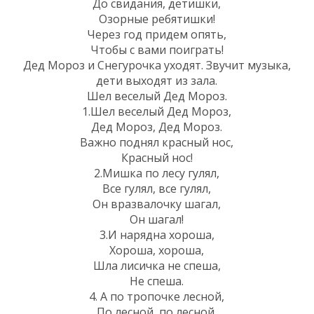
До свидания, детишки,
Озорные ребятишки!
Через год придем опять,
Чтобы с вами поиграть!
Дед Мороз и Снегурочка уходят. Звучит музыка,
дети выходят из зала.
Шел веселый Дед Мороз.
1.Шел веселый Дед Мороз,
Дед Мороз, Дед Мороз.
Важно поднял красный нос,
Красный нос!
2.Мишка по лесу гулял,
Все гулял, все гулял,
Он вразвалочку шагал,
Он шагал!
3.И нарядна хороша,
Хороша, хороша,
Шла лисичка не спеша,
Не спеша.
4. А по тропочке лесной,
По лесной, по лесной,