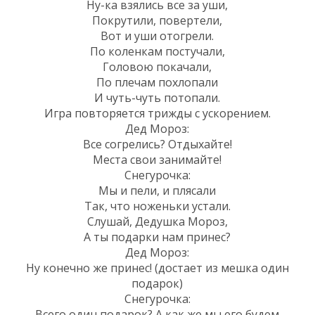
Ну-ка взялись все за уши,
Покрутили, повертели,
Вот и уши отогрели.
По коленкам постучали,
Головою покачали,
По плечам похлопали
И чуть-чуть потопали.
Игра повторяется трижды с ускорением.
Дед Мороз:
Все согрелись? Отдыхайте!
Места свои занимайте!
Снегурочка:
Мы и пели, и плясали
Так, что ноженьки устали.
Слушай, Дедушка Мороз,
А ты подарки нам принес?
Дед Мороз:
Ну конечно же принес! (достает из мешка один
подарок)
Снегурочка:
Всего один подарок? А как же мы его будем