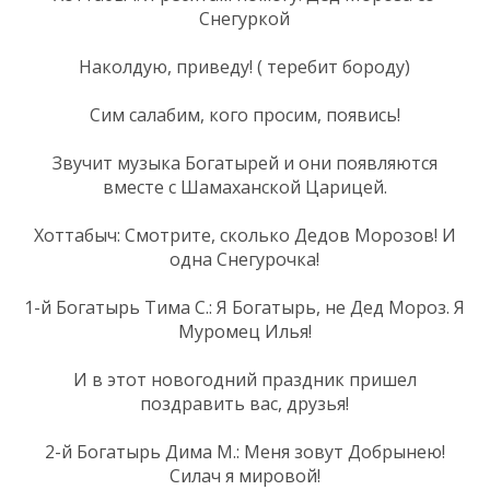
Снегуркой
Наколдую, приведу! ( теребит бороду)
Сим салабим, кого просим, появись!
Звучит музыка Богатырей и они появляются
вместе с Шамаханской Царицей.
Хоттабыч: Смотрите, сколько Дедов Морозов! И
одна Снегурочка!
1-й Богатырь Тима С.: Я Богатырь, не Дед Мороз. Я
Муромец Илья!
И в этот новогодний праздник пришел
поздравить вас, друзья!
2-й Богатырь Дима М.: Меня зовут Добрынею!
Силач я мировой!