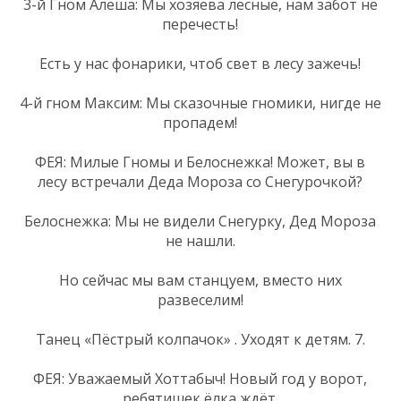
3-й Гном Алёша: Мы хозяева лесные, нам забот не
перечесть!
Есть у нас фонарики, чтоб свет в лесу зажечь!
4-й гном Максим: Мы сказочные гномики, нигде не
пропадем!
ФЕЯ: Милые Гномы и Белоснежка! Может, вы в
лесу встречали Деда Мороза со Снегурочкой?
Белоснежка: Мы не видели Снегурку, Дед Мороза
не нашли.
Но сейчас мы вам станцуем, вместо них
развеселим!
Танец «Пёстрый колпачок» . Уходят к детям. 7.
ФЕЯ: Уважаемый Хоттабыч! Новый год у ворот,
ребятишек ёлка ждёт.