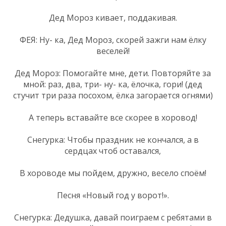
Дед Мороз кивает, поддакивая.
ФЕЯ: Ну- ка, Дед Мороз, скорей зажги нам ёлку
веселей!
Дед Мороз: Помогайте мне, дети. Повторяйте за
мной: раз, два, три- ну- ка, ёлочка, гори! (дед
стучит три раза посохом, ёлка загорается огнями)
А теперь вставайте все скорее в хоровод!
Снегурка: Чтобы праздник не кончался, а в
сердцах чтоб оставался,
В хороводе мы пойдем, дружно, весело споём!
Песня «Новый год у ворот!».
Снегурка: Дедушка, давай поиграем с ребятами в