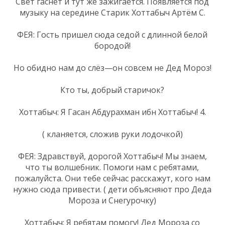
Свет гаснет и тут же зажигается. Появляется под
музыку на середине Старик Хоттабыч Артём С.
ФЕЯ: Гость пришел сюда седой с длинной белой
бородой!
Но обидно нам до слёз—он совсем не Дед Мороз!
Кто ты, добрый старичок?
Хоттабыч: Я Гасан Абдурахман ибн Хоттабыч! 4.
( кланяется, сложив руки лодочкой)
ФЕЯ: Здравствуй, дорогой Хоттабыч! Мы знаем,
что ты волшебник. Помоги нам с ребятами,
пожалуйста. Они тебе сейчас расскажут, кого нам
нужно сюда привести. ( дети объясняют про Деда
Мороза и Снегурочку)
Хоттабыч: Я ребятам помогу! Дед Мороза со