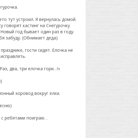
гурочка.
это тут устроил. Я вернулась домой.
су говорят кастинг на Снегурочку
 Новый год бывает один раз в году.
бя забуду. (Обнимает деда).
 празднике, гости сидят. Елочка не
 исправлять.
аз, два, три елочка гори…!»
)
ионный хоровод вокруг елки.
песню)
 с ребятами поиграю. .