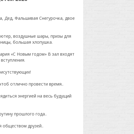
а, Дед, Фальшивая Снегурочка, двое
ьютер, воздушные шары, призы для
жницы, большая хлопушка.
вария «С Новым годом» В зал входят
 вступления.
рисутствующих!
 чтоб отлично провести время..
ядиться энергией на весь будущий
рутину прошлого года..
я обществом друзей..