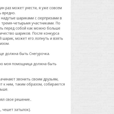
ин раз может унести, я уже совсем
ь вредно.
 надутые шариками с сюрпризами в
и тремя-четырьмя участниками. По
ть перед собой как можно больше
ичество шариков. После конкурса
й шарик, может его лопнуть и взять
ризом.
ще должна быть Снегурочка.
тво моя помощница должна быть
начинают звонить своим друзьям,
т к ним, таким образом, собираются
льше.
ял свое решение..
, чешет затылок).