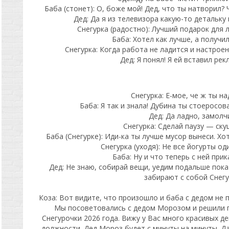
Баба (стонет): О, боже мой! Дед, что ты натворил?
Дед: Да я из телевизора какую-то детальку
Снегурка (радостно): Лучший подарок для 
Баба: Хотел как лучше, а получил
Снегурка: Когда работа не ладится и настроен
Дед: Я понял! Я ей вставил ре
Снегурка: Е-мое, че ж ты н
Баба: Я так и знала! Дубина ты стоеросов
Дед: Да ладно, замолч
Снегурка: Сделай паузу — ску
Баба (Снегурке): Иди-ка ты лучше мусор вынеси. Хо
Снегурка (уходя): Не все йогурты о
Баба: Ну и что теперь с ней при
Дед: Не знаю, собирай вещи, уедим подальше пока
забирают с собой Снег
Коза: Вот видите, что произошло и баба с дедом не 
Мы посоветовались с дедом Морозом и решили п
Снегурочки 2026 года. Вижу у Вас много красивых д
должности. Дед Мороз будет с минуты на минуты. Д