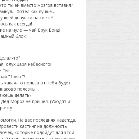
 Что ты ей вместо мозгов вставил?
 вынул… Хотел как лучше…
лучшей девушки на свете!
ось как всегда!
ие на нуле — чай Брук Бонд!
кламный блок!
аделал-то?
ая, олух царя небесного!
и ты!
шай "Твикс"!
ть какая-то польза от тебя будет.
динаково полезны…
кажешь делать?
 Дед Мороз не пришел. (Уходят и
урочку
помогли. На вас последняя надежда.
ровести кастинг на должность
евочек, которые подойдут для этой
авайте организуем место для жюри