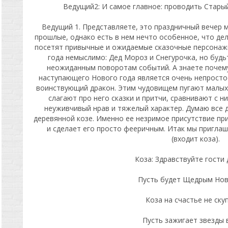
Ведущий2: И самое главное: проводить Старый
Ведущий 1. Представляете, это праздничный вечер м
прошлые, однако есть в нем нечто особенное, что дел
посетят привычные и ожидаемые сказочные персонажи
года немыслимо: Дед Мороз и Снегурочка, но буд
неожиданным поворотам событий. А знаете почему
наступающего Нового года является очень непросто
воинствующий дракон. Этим чудовищем пугают малых 
слагают про него сказки и притчи, сравнивают с ни
неуживчивый нрав и тяжелый характер. Думаю все д
деревянной козе. Именно ее незримое присутствие пр
и сделает его просто фееричным. Итак мы приглаш
(входит коза).
Коза: Здравствуйте гости 
Пусть будет Щедрым Нов
Коза на счастье не ску
Пусть зажигает звезды в