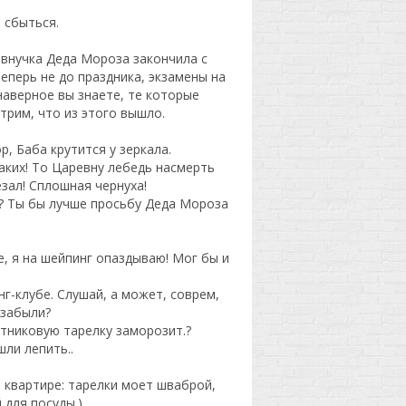
 сбыться.
 внучка Деда Мороза закончила с
еперь не до праздника, экзамены на
наверное вы знаете, те которые
трим, что из этого вышло.
, Баба крутится у зеркала.
каких! То Царевну лебедь насмерть
зал! Сплошная чернуха!
т? Ты бы лучше просьбу Деда Мороза
е, я на шейпинг опаздываю! Мог бы и
нг-клубе. Слушай, а может, соврем,
 забыли?
путниковую тарелку заморозит.?
шли лепить..
в квартире: тарелки моет шваброй,
 для посуды.)