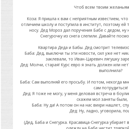
Чтоб всем твоим желаньям
Коза: Я пришла к вам с неприятным известием, что
отличием школу и поступила в институт, поэтому ей т
носу. Дед Мороз дал поручения Бабе с дедом, ну 
Снегурочку из снега слепили. Давайте посмо
Квартира Деда и Бабы. Дед смотрит телевизор
Баба: Дед, выключи ты эти новости, сил уже нет ни
заклевали, то Иван-Царевич лягушку заре
Дед: Молчи, старая! Курс евро я знать должен или не
выполнила?
Баба: Сам выполняй его просьбу. И потом, некогда мн
сам потрудиться!
Дед: Я тоже не могу, у меня деловая встреча в боули
скажем мол заняты были,
Баба: Ну да! А потом он на нас вихри нашлет, с
Дед: Ну, ладно, уговорила, по
(Дед, Баба и Снегурка. Красавица-Снегурка убирает 
одежду на Бабе чистит тряпкой