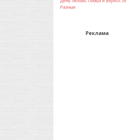
День любви, семьи и верности
Разные
Реклама