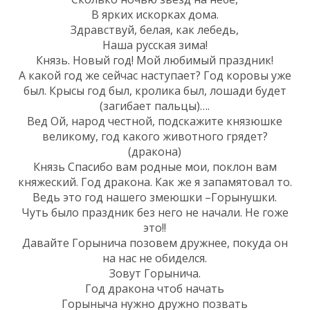
В ярких искорках дома.
Здравствуй, белая, как лебедь,
Наша русская зима!
Князь. Новый год! Мой любимый праздник!
А какой год же сейчас наступает? Год коровы уже
был. Крысы год был, кролика был, лошади будет
(загибает пальцы)….
Вед Ой, народ честной, подскажите князюшке
великому, год какого животного грядет?
(дракона)
Князь Спасибо вам родные мои, поклон вам
княжеский. Год дракона. Как же я запамятовал то.
Ведь это год нашего змеюшки –Горынушки.
Чуть было праздник без него не начали. Не гоже
это!!
Давайте Горынича позовем дружнее, покуда он
на нас не обиделся.
Зовут Горынича.
Год дракона чтоб начать
Горыныча нужно дружно позвать