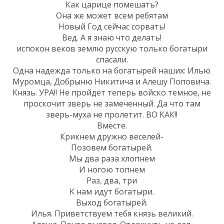
Как царице помешать?
Она же может всем ребятам
Новый Год сейчас сорвать!
Вед. А я знаю что делать!
испокон веков землю русскую только богатыри
спасали.
Одна надежда только на богатырей наших: Илью
Муромца, Добрыню Никитича и Алешу Поповича.
Князь. УРА!! Не пройдет теперь войско темное, не
проскочит зверь не замеченный. Да что там
зверь-муха не пролетит. ВО КАК!!
Вместе.
Крикнем дружно веселей-
Позовем богатырей.
Мы два раза хлопнем
И ногою топнем
Раз, два, три
К нам идут богатыри.
Выход богатырей.
Илья. Приветствуем тебя князь великий.