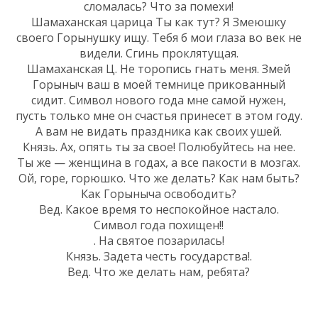
сломалась? Что за помехи!
Шамаханская царица Ты как тут? Я Змеюшку
своего Горынушку ищу. Тебя б мои глаза во век не
видели. Сгинь проклятущая.
Шамаханская Ц. Не торопись гнать меня. Змей
Горыныч ваш в моей темнице прикованный
сидит. Символ нового года мне самой нужен,
пусть только мне он счастья принесет в этом году.
А вам не видать праздника как своих ушей.
Князь. Ах, опять ты за свое! Полюбуйтесь на нее.
Ты же — женщина в годах, а все пакости в мозгах.
Ой, горе, горюшко. Что же делать? Как нам быть?
Как Горыныча освободить?
Вед. Какое время то неспокойное настало.
Символ года похищен!!
. На святое позарилась!
Князь. Задета честь государства!.
Вед. Что же делать нам, ребята?