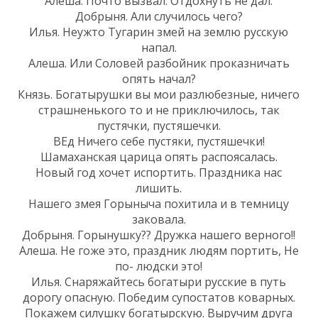
Алеша. Почто вызвал. Отдохнуть не дал.
Добрыня. Али случилось чего?
Илья. Неужто Тугарин змей на землю русскую
напал.
Алеша. Или Соловей разбойник проказничать
опять начал?
Князь. Богатырушки вы мои разлюбезные, ничего
страшненького то и не приключилось, так
пустячки, пустяшечки.
ВЕд Ничего себе пустяки, пустяшечки!
Шамаханская царица опять распоясалась.
Новый год хочет испортить. Праздника нас
лишить.
Нашего змея Горыныча похитила и в темницу
заковала.
Добрыня. Горынушку?? Дружка нашего верного!!
Алеша. Не гоже это, праздник людям портить, Не
по- людски это!
Илья. Снаряжайтесь богатыри русские в путь
дорогу опасную. Победим супостатов коварных.
Покажем силушку богатырскую. Выручим друга