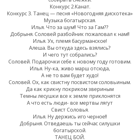
Конкурс 2.Канат.
Конкурс 3. Танец — песня «Новогодняя дискотека»
Музыка богатырская.
Илья. Что за шум!! Что за Гам??
Добрыня. Соловей разбойник пожаловал к нам!!
Илья. Ух, племя басурманское!
Алеша. Вы откуда здесь взялись?
И чего тут собрались?
Соловей. Подарочки себе к новому году готовим.
Илья. Ну-ка, живо марш отсюда,
А не то вам будет худо!
Соловей. Ох, как свистну посвистом соловьиным.
Да как крикну покриком звериным
Темны лесушки все к земле приклонятся
А что есть люди- все мертвы лягут
Свист Соловья.
Илья. Ну держись иго черное!!
Добрыня. Отведаешь ты сейчас силушки
богатырской.
ТАНЕЦ БОЙ.