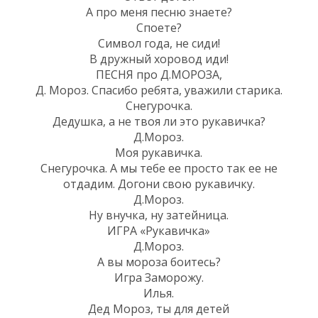
А про меня песню знаете?
Споете?
Символ года, не сиди!
В дружный хоровод иди!
ПЕСНЯ про Д.МОРОЗА,
Д. Мороз. Спасибо ребята, уважили старика.
Снегурочка.
Дедушка, а не твоя ли это рукавичка?
Д.Мороз.
Моя рукавичка.
Снегурочка. А мы тебе ее просто так ее не
отдадим. Догони свою рукавичку.
Д.Мороз.
Ну внучка, ну затейница.
ИГРА «Рукавичка»
Д.Мороз.
А вы мороза боитесь?
Игра Заморожу.
Илья.
Дед Мороз, ты для детей