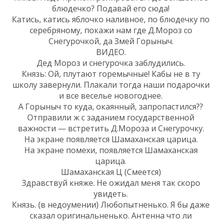
блюдечко? Подавай его сюда!
Катись, катись яблочко наливное, по блюдечку по
серебряному, покажи нам где Д.Мороз со
Снегурочкой, да Змей Горыныч.
ВИДЕО.
Дед Мороз и снегурочка заблудились.
Князь: Ой, плутают горемычные! Кабы не в ту
школу завернули. Плакали тогда наши подарочки
и все веселье новогоднее.
А Горыныч то куда, окаянный, запропастился??
Отправили ж с заданием государственной
важности — встретить Д.Мороза и Снегурочку.
На экране появляется Шамаханская царица.
На экране помехи, появляется Шамаханская
царица.
Шамаханская Ц (Смеется)
Здравствуй княже. Не ожидал меня так скоро
увидеть.
Князь. (в недоумении) Любопытненько. Я бы даже
сказал оригинальненько. Антенна что ли