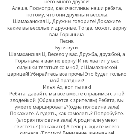
него много друзей!
Алеша. Посмотри, как счастливы наши ребята,
потому, что они дружны и веселы.
Шамаханская Ц. Дружны говорите! Докажите
какие вы веселые и дружные. Тогда, может, верну
вам Горыныча.
Песня.
Буги-вуги.
Шамаханская Ц. Весело у вас. Дружба, дружбой, а
Горыныча я вам не верну! И не хватит у вас
силушки тягаться со мной, с Шамаханской
царицей! Убирайтесь все прочь! Это будет только
мой праздник!
Илья. Ах, вот ты как!
Ребята, давайте мы все вместе справимся с этой
злодейкой. (Обращается к зрителям) Ребята, вы
умеете маршировать?(одна половина зала)
Покажите. А гудеть, как самолеты? Попробуйте.
(вторая половина зала) А родители умеют
свистеть? (покажите) А теперь ждите моего
сигнала. (Громко) Внимание, внимание!