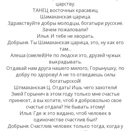
царству.
ТАНЕЦ восточных красавиц.
Шамаханская царица.
Здравствуйте добры молодцы, богатыри русские.
Зачем пожаловали?
Илья. И тебе не хворать.
Добрыня. Ты Шамаханская царица, это, ну как его
там…
Алеша (смелей)Не по людски это, друзей чужых
выкрадывать.
Отдавай нам друга нашего милого, Горынушку, по
добру по здорову! А не то отведаешь силы
богатырской!
Шпмаханская Ц. Отдать! Ишь чего захотели!
Змей Горынич в этом году только мне счастье
принесет, а вы хотите, чтоб я добровольно свое
счастье отдала? Не бывать этому!
Илья. Где ж это видано, чтоб человек в
одиночестве счастлив был?
Добрыня. Счастлив человек только тогда, когда у