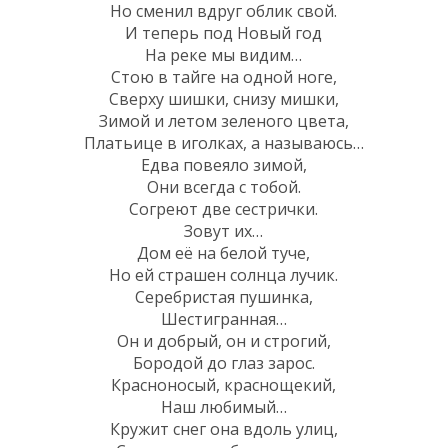
Но сменил вдруг облик свой.
И теперь под Новый год
На реке мы видим…
Стою в тайге на одной ноге,
Сверху шишки, снизу мишки,
Зимой и летом зеленого цвета,
Платьице в иголках, а называюсь…
Едва повеяло зимой,
Они всегда с тобой.
Согреют две сестрички.
Зовут их…
Дом её на белой туче,
Но ей страшен солнца лучик.
Серебристая пушинка,
Шестигранная…
Он и добрый, он и строгий,
Бородой до глаз зарос.
Красноносый, краснощекий,
Наш любимый…
Кружит снег она вдоль улиц,