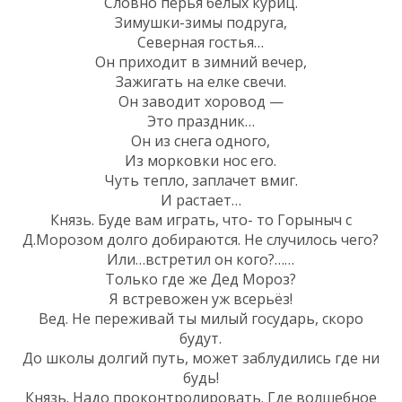
Словно перья белых куриц.
Зимушки-зимы подруга,
Северная гостья…
Он приходит в зимний вечер,
Зажигать на елке свечи.
Он заводит хоровод —
Это праздник…
Он из снега одного,
Из морковки нос его.
Чуть тепло, заплачет вмиг.
И растает…
Князь. Буде вам играть, что- то Горыныч с
Д.Морозом долго добираются. Не случилось чего?
Или…встретил он кого?……
Только где же Дед Мороз?
Я встревожен уж всерьёз!
Вед. Не переживай ты милый государь, скоро
будут.
До школы долгий путь, может заблудились где ни
будь!
Князь. Надо проконтролировать. Где волшебное