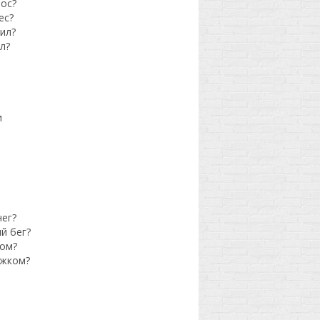
нос?
ес?
ил?
л?
и
нег?
й бег?
дом?
ежком?