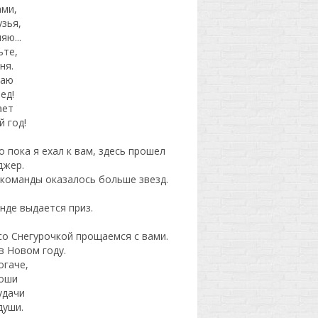
ами,
узья,
яю...
ьте,
ня.
лаю
ед!
ает
 год!
 пока я ехал к вам, здесь прошел
джер.
 команды оказалось больше звезд.
нде выдается приз.
со Снегурочкой прощаемся с вами.
в Новом году.
огаче,
роши
удачи
души.