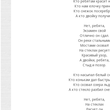
Кто ребятам красит 
Кто нам елочку прин
Кто снежок посеребр
А кто двойку получи
Нет, ребята,
Экзамен свой
Отлично он сдал.
Он реки стальным
Мостами сковал!
На стеклах рисует
Красивый узор,
А двойки, ребята,
Стыд и позор.
Кто насыпал белый с
Кто конькам дал быстры
Кто сковал озера ль
А кто стекло разбил сн
Нет, ребята,
На стеклах
Рисует он