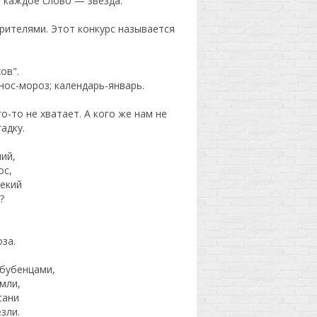
а каждое слово — звезда.
зрителями. Этот конкурс называется
ов".
нос-мороз; календарь-январь.
о-то не хватает. А кого же нам не
адку.
ий,
ос,
екий
?
за.
 бубенцами,
мли,
сани
зли.