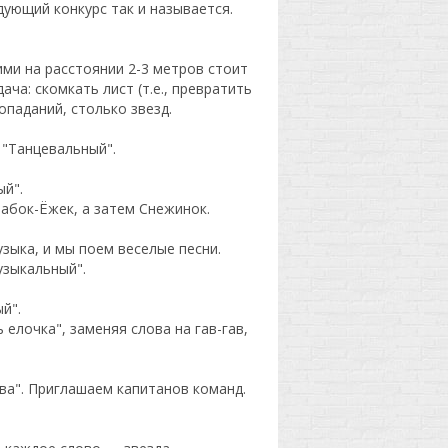
дующий конкурс так и называется.
ими на расстоянии 2-3 метров стоит
ача: скомкать лист (т.е., превратить
попаданий, столько звезд.
 "Танцевальный".
ый".
абок-Ёжек, а затем Снежинок.
узыка, и мы поем веселые песни.
зыкальный".
й".
елочка", заменяя слова на гав-гав,
ва". Приглашаем капитанов команд.