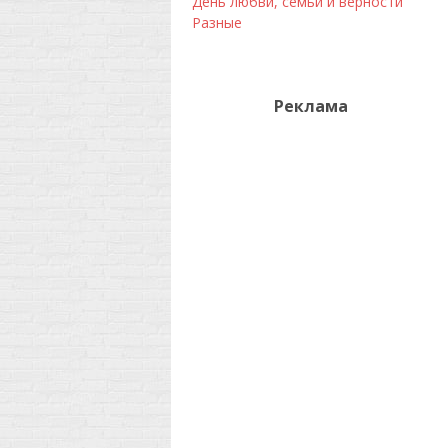
День любви, семьи и верности
Разные
Реклама