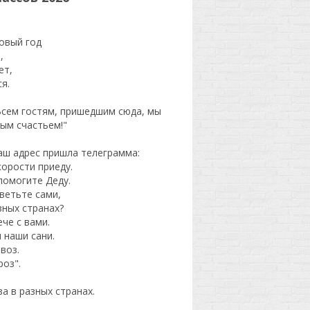
Новый год
,
ет,
я.
Всем гостям, пришедшим сюда, мы
ым счастьем!"
аш адрес пришла телеграмма:
корости приеду.
помогите Деду.
ветьте сами,
зных странах?
ече с вами.
 наши сани.
воз.
оз".
а в разных странах.