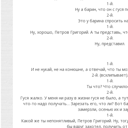
1-й.
Ну а барин, что он с гуся 
2-й.
Это у барина спросить н
1-й.
Ну, хорошо, Петров Григорий. А ты представь, чт
2-й.
Ну, представил.
1-й.
И не нукай, не на конюшне, а отвечай, что ты м
2-й. (всхлипывает)
1-й.
Ты что? Что случило
2-й.
Гуся жалко. У меня ни разу в жизни гуся не было, а т
что-то надо получать… Зарезать его, что ли? Вот б
замерзли, осенью их и за
1-й.
Какой же ты непонятливый, Петров Григорий. Ну, тогд
бы вдруг захотел, получить от