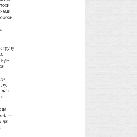
эпохи
хами,
орохи!
а.
струну
и,
 ну!»
ка!
гда
дну,
 да!»
»!
юда,
ный, —
 да!
о!