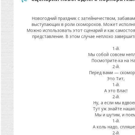
Новогодний праздник с затейничеством, забавами
выступающих в роли скоморохов. Может исполнять
Можно использовать этот сценарий и как самосто
представление. В этом случае неплохо завершить
1-й.
Мы собой совсем непл
Посмотрите-ка на Нас
2-й.
Перед вами — скомор
Это Тит,
1-й.
А это Влас!
2-й.
Ну, а если мы вдвое
Тут уж знайте наши
Мы и шутим, и пое
1-й.
А коль надо, спляше
2-й.