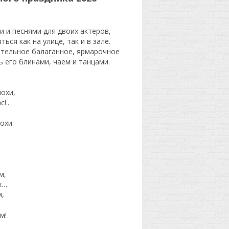
 и песнями для двоих актеров,
ся как на улице, так и в зале.
ятельное балаганное, ярмарочное
 его блинами, чаем и танцами.
охи,
!..
охи:
м,
х…
м,
м!