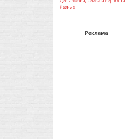
День любви, семьи и верности
Разные
Реклама