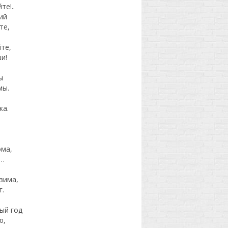
те!..
ий
те,
те,
и!
ы
мы.
ка.
ма,
г…
зима,
г.
ый год
ю,