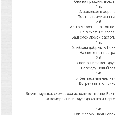
Она на праздник всех 
1-й.
И, завлекая в хоров
Поет ветрами зычны
2-й.
А что мороз — так он не 
Не в счет и снегопа
Ваш смех любой растопи
1-й.
Улыбкам добрым в Нов
На свете нет прегра
2-й.
Свои огни зажег, дру
Повсюду Новый год
1-й.
И без веселья нам не
Встречать его прихо
Звучит музыка, скоморохи исполняют песню Викт
«Скоморох» или Эдуарда Ханка и Серге
1-й.
Так, с эпохи царя Горох