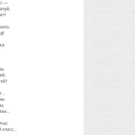
ло —
алуй,
ят!
чало,
д!
ка.
ы
ы.
ей,
тей?
е…
ны.
ы,
разы…
йчас
й класс…