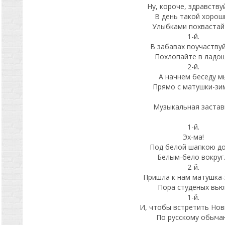
Ну, короче, здравствуй
В день такой хорош
Улыбками похвастай
1-й.
В забавах поучаствуй
Похлопайте в ладош
2-й.
А начнем беседу м
Прямо с матушки-зи
Музыкальная застав
1-й.
Эх-ма!
Под белой шапкою до
Белым-бело вокру
2-й.
Пришла к нам матушка-
Пора студеных вью
1-й.
И, чтобы встретить Нов
По русскому обыча