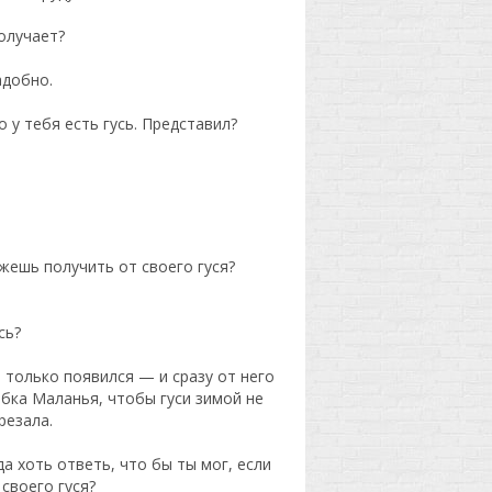
получает?
адобно.
о у тебя есть гусь. Представил?
ожешь получить от своего гуся?
.
сь?
ут только появился — и сразу от него
абка Маланья, чтобы гуси зимой не
резала.
а хоть ответь, что бы ты мог, если
 своего гуся?