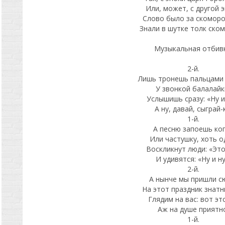
Или, может, с другой 
Слово было за скоморо
Знали в шутке толк ском
Музыкальная отбивк
2-й.
Лишь тронешь пальцами 
У звонкой балалайк
Услышишь сразу: «Ну и
А ну, давай, сыграй-
1-й.
А песню запоешь ко
Или частушку, хоть о
Воскликнут люди: «Это
И удивятся: «Ну и ну
2-й.
А нынче мы пришли с
На этот праздник знат
Глядим на вас: вот это
Аж на душе приятн
1-й.