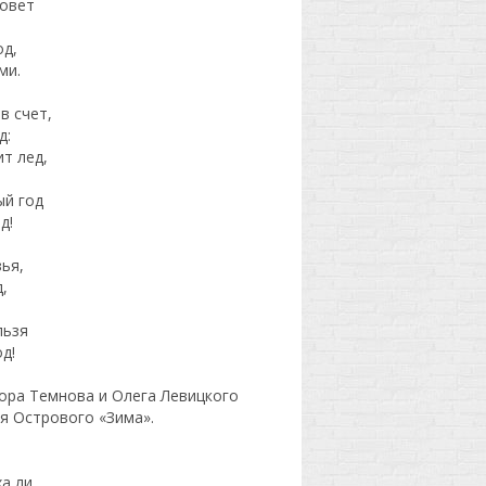
зовет
од,
ми.
в счет,
д:
т лед,
ый год
д!
зья,
,
льзя
д!
ора Темнова и Олега Левицкого
я Острового «Зима».
а ли,