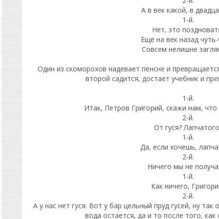
2-й.
А в век какой, в двадц
1-й.
Нет, это поздноват
Ещё на век назад чуть-
Совсем нелишне загля
Один из скоморохов надевает пенсне и превращается
второй садится, достает учебник и пре
1-й.
Итак, Петров Григорий, скажи нам, что
2-й.
От гуся? Лапчатого
1-й.
Да, если хочешь, лапча
2-й.
Ничего мы не получа
1-й.
Как ничего, Григори
2-й.
А у нас нет гуся. Вот у бар цельный пруд гусей, ну так 
вода остается, да и то после того, как 