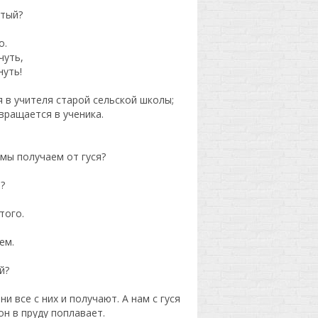
атый?
о.
чуть,
нуть!
 в учителя старой сельской школы;
вращается в ученика.
 мы получаем от гуся?
?
того.
ем.
й?
они все с них и получают. А нам с гуся
он в пруду поплавает.