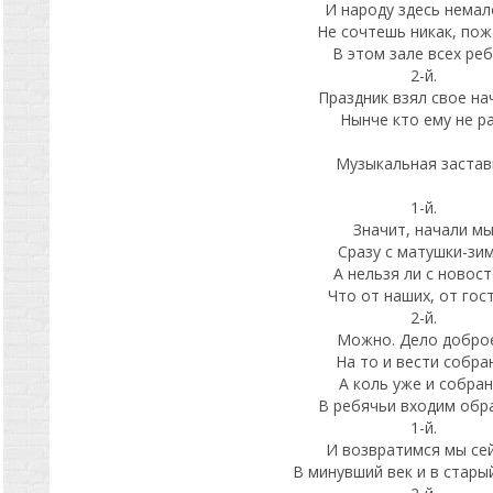
И народу здесь нема
Не сочтешь никак, пож
В этом зале всех реб
2-й.
Праздник взял свое на
Нынче кто ему не ра
Музыкальная застав
1-й.
Значит, начали м
Сразу с матушки-зим
А нельзя ли с новост
Что от наших, от гос
2-й.
Можно. Дело добро
На то и вести собра
А коль уже и собран
В ребячьи входим об
1-й.
И возвратимся мы се
В минувший век и в стары