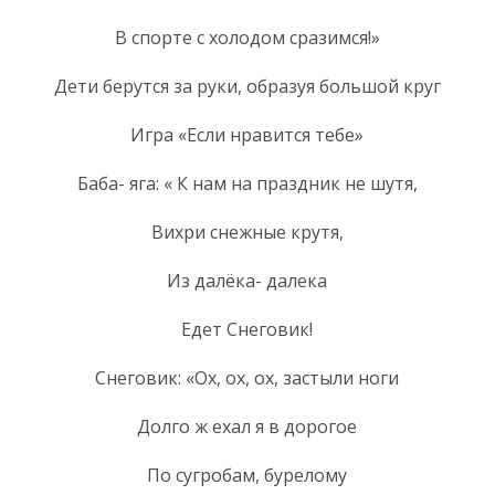
В спорте с холодом сразимся!»
Дети берутся за руки, образуя большой круг
Игра «Если нравится тебе»
Баба- яга: « К нам на праздник не шутя,
Вихри снежные крутя,
Из далёка- далека
Едет Снеговик!
Снеговик: «Ох, ох, ох, застыли ноги
Долго ж ехал я в дорогое
По сугробам, бурелому