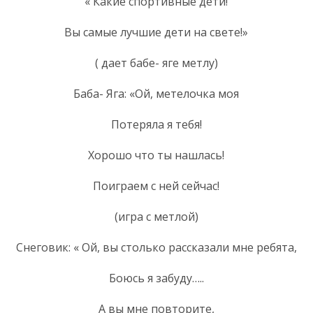
« Какие спортивные дети!
Вы самые лучшие дети на свете!»
( дает бабе- яге метлу)
Баба- Яга: «Ой, метелочка моя
Потеряла я тебя!
Хорошо что ты нашлась!
Поиграем с ней сейчас!
(игра с метлой)
Снеговик: « Ой, вы столько рассказали мне ребята,
Боюсь я забуду…..
А вы мне повторите,