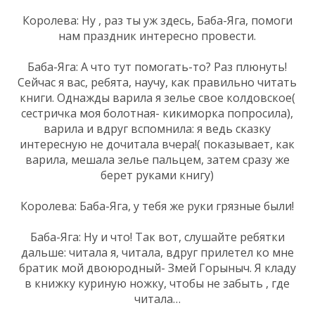
Королева: Ну , раз ты уж здесь, Баба-Яга, помоги
нам праздник интересно провести.
Баба-Яга: А что тут помогать-то? Раз плюнуть!
Сейчас я вас, ребята, научу, как правильно читать
книги. Однажды варила я зелье свое колдовское(
сестричка моя болотная- кикиморка попросила),
варила и вдруг вспомнила: я ведь сказку
интересную не дочитала вчера!( показывает, как
варила, мешала зелье пальцем, затем сразу же
берет руками книгу)
Королева: Баба-Яга, у тебя же руки грязные были!
Баба-Яга: Ну и что! Так вот, слушайте ребятки
дальше: читала я, читала, вдруг прилетел ко мне
братик мой двоюродный- Змей Горыныч. Я кладу
в книжку куриную ножку, чтобы не забыть , где
читала…