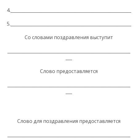
4.________________________________________________________
5.________________________________________________________
Со словами поздравления выступит
_________________________________________________________
___
Слово предоставляется
_________________________________________________________
___
Слово для поздравления предоставляется
_________________________________________________________