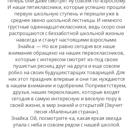
теперь они даже смотрят ну совсем по-взрослому.
И наши пятиклассники, которые успешно прошли
первую школьную ступень и перешли уже в
среднее звено школьной лестницы. И немного
грустные одиннадцатиклассники, ведь скоро они
распрощаются с беззаботной школьной жизнью
навсегда и станут настоящими взрослыми.
Знайка: — Но все равно сегодня все наше
внимание обращено на наших первоклассников,
которые с интересом смотрят из-под своих
пушистых ресниц друг на друга и еще совсем
робко на своих будущихстарщих товарищей. Для
них этот праздник впервые и они так нуждаются
в нашем внимании и одобрении. Поприветствуем,
друзья, наших первоклашек, которые входят
сегодня в самую интересную и веселую пору в
своей жизни, в мир знаний и открытий! (Звучит
песня «Маленькая страна»).
Знайка: Ой, посмотрите-ка, какая яркая звезда
упала с неба и совсем рядом с нашей школой.