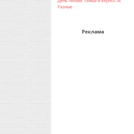
День любви, семьи и верности
Разные
Реклама