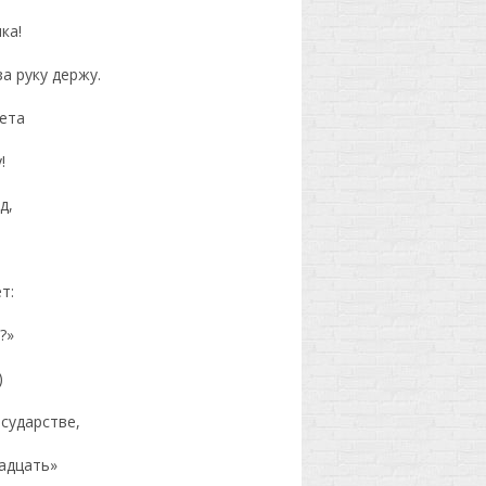
ка!
за руку держу.
ета
!
д,
т:
?»
)
сударстве,
адцать»