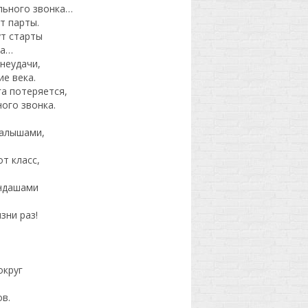
ольного звонка…
т парты.
ут старты
ка…
 неудачи,
ие века.
га потеряется,
ого звонка.
малышами,
т класс,
андашами
зни раз!
округ
в.