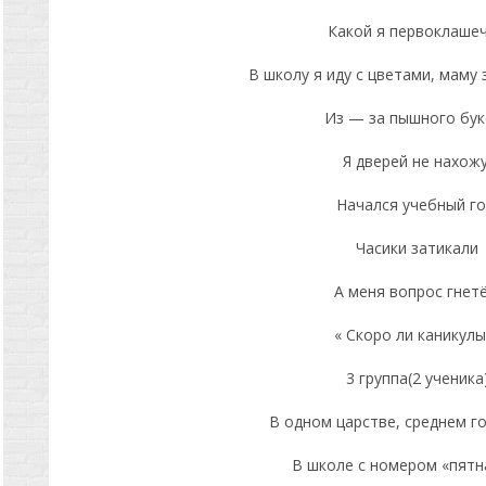
Какой я первоклашеч
В школу я иду с цветами, маму 
Из — за пышного бук
Я дверей не нахожу
Начался учебный го
Часики затикали
А меня вопрос гнетё
« Скоро ли каникулы
3 группа(2 ученика
В одном царстве, среднем го
В школе с номером «пятн