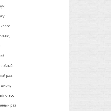
рук
ку.
 класс
ельно,
с
ля!
весёлый,
ый раз.
в школу
й класс.
енный раз