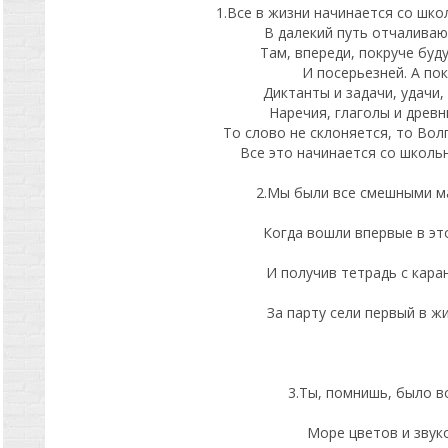
1.Все в жизни начинается со шк
В далекий путь отчаливаю
Там, впереди, покруче буд
И посерьезней. А по
Диктанты и задачи, удачи,
Наречия, глаголы и древн
То слово не склоняется, то Вол
Все это начинается со школьн
2.Мы были все смешными 
Когда вошли впервые в это
И получив тетрадь с кар
За парту сели первый в жи
3.Ты, помнишь, было в
Море цветов и звуко