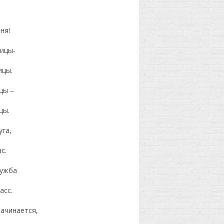
,
ня!
вицы-
ицы.
цы –
цы.
уга,
с.
ружба
асс.
ачинается,