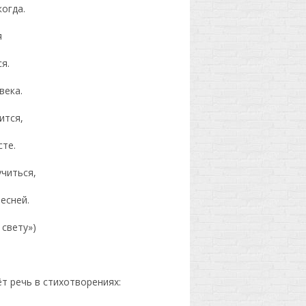
огда.
я
я.
века.
ится,
сте.
учиться,
есней.
 свету»)
ёт речь в стихотворениях: