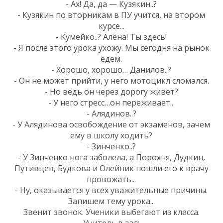
- Ах! Да, да — Кузякин..?
- Кузякин по вторникам в ПУ учится, на втором
курсе...
- Кумейко..? Алёна! Ты здесь!
- Я после этого урока ухожу. Мы сегодня на рынок
едем.
- Хорошо, хорошо… Данилов..?
- Он не может прийти, у него мотоцикл сломался.
- Но ведь он через дорогу живет?
- У него стресс…он переживает...
- Алядинов..?
- У Алядинова освобождение от экзаменов, зачем
ему в школу ходить?
- Зинченко..?
- У Зинченко нога заболела, а Порохня, Дудкин,
Путивцев, Будкова и Олейник пошли его к врачу
провожать...
- Ну, оказывается у всех уважительные причины.
Запишем тему урока...
Звенит звонок. Ученики выбегают из класса.
Учитель в зал: