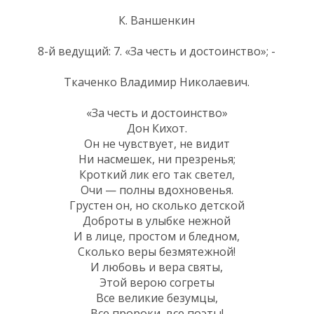
К. Ваншенкин
8-й ведущий: 7. «За честь и достоинство»; -
Ткаченко Владимир Николаевич.
«За честь и достоинство»
Дон Кихот.
Он не чувствует, не видит
Ни насмешек, ни презренья;
Кроткий лик его так светел,
Очи — полны вдохновенья.
Грустен он, но сколько детской
Доброты в улыбке нежной
И в лице, простом и бледном,
Сколько веры безмятежной!
И любовь и вера святы,
Этой верою согреты
Все великие безумцы,
Все пророки, все поэты!