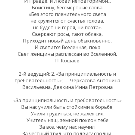
И Правде, и Любви неповторимой..,
Воистину, бессмертные слова:
«Без этого пленительного света
не кружится от счастья голова,
не будет ни героя, ни поэта».
Сверкают росы, тают облака,
Приходит новый день обыкновенно,
И светится Вселенная, пока
Свет женщины расплескан во Вселенной.
П. Кошаев
2-й ведущий: 2. «За принципиальность и
требовательность»; — Черкасова Антонина
Васильевна, Девкина Инна Петровна
«За принципиальность и требовательность»
Вы нас учили быть стойкими в борьбе,
Учили трудиться, не жалея сил.
Учитель наш, земной поклон тебе
За все, чему нас научил.
За честный труд, что подвигу сродни,