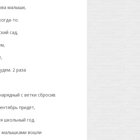
нова малыши,
когда-то.
кий сад,
ем,
т,
удем. 2 раза
нарядный с ветки сбросив.
ентябрь придёт,
я школьный год.
да малышками вошли