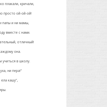
ко плакали, кричали,
о просто ой-ой-ой!
ни папы и ни мамы,
юду вместе с нами.
чательный, отличный!
каждому она.
 учиться в школу.
ха, ни пера!"
 ела кашу”,
иры.