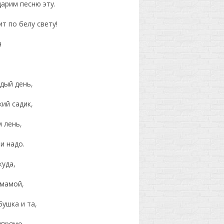
арим песню эту.
т по белу свету!
я
дый день,
ий садик,
 лень,
и надо.
куда,
 мамой,
бушка и та,
упрямо.