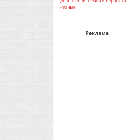
День любви, семьи и верности
Разные
Реклама