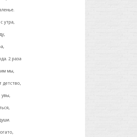
вленье.
с утра,
ду,
а,
да. 2 раза
бим мы,
т детство,
 увы,
ться,
души.
огато,