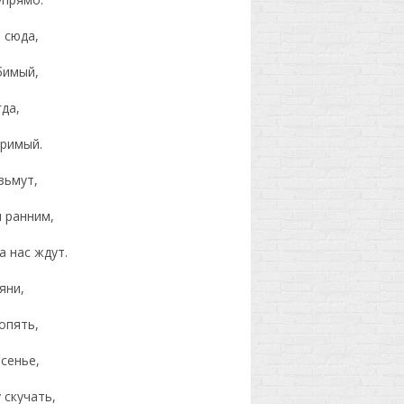
 сюда,
бимый,
да,
римый.
зьмут,
 ранним,
а нас ждут.
яни,
опять,
сенье,
 скучать,