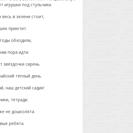
ут игрушки под стульчики.
 весь в зелени стоит,
ишек приютит.
згоды обходили,
нам пора идти.
т звёздочки сирень.
айский тёплый день.
й, наш детский садик!
ики, тетради.
же не дошколята.
вые ребята.