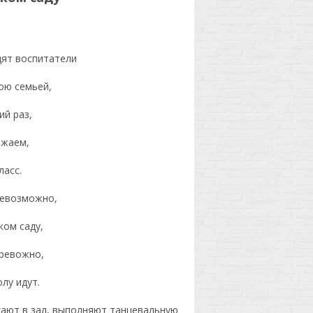
ят воспитатели
ою семьей,
ий раз,
ожаем,
ласс.
невозможно,
ком саду,
тревожно,
лу идут.
гают в зал, выполняют танцевальную