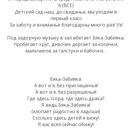
6.(ВСЕ)
Детский сад наш, до свиданья, мы уходим в
первый класс
За заботу и вниманье благодарны много раз! Ух!
Под задорную музыку в зал вбегает Бяка-Забияка,
пробегает круг, девочек дергает за косички,
мальчиков за галстуки и бабочки…
Бяка-Забияка:
А вот и я, без приглашенья!
А вот и я, без разрешенья!
Где здесь ссора, где здесь драка?
Я ведь Бяка-Забияка!
(хлопает радостно в ладоши)
Сколько здесь детей я вижу!
Я вас всех сейчас обижу!