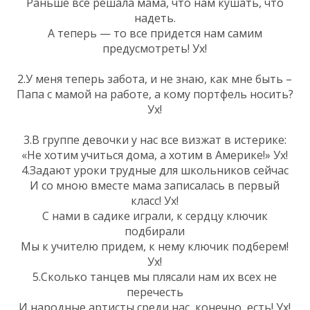
Раньше все решала мама, что нам кушать, что
надеть.
А теперь — то все придется нам самим
предусмотреть! Ух!
2.У меня теперь забота, и не знаю, как мне быть –
Папа с мамой на работе, а кому портфель носить?
Ух!
3.В группе девочки у нас все визжат в истерике:
«Не хотим учиться дома, а хотим в Америке!» Ух!
4.Задают уроки трудные для школьников сейчас
И со мною вместе мама записалась в первый
класс! Ух!
С нами в садике играли, к сердцу ключик
подбирали
Мы к учителю придем, к нему ключик подберем!
Ух!
5.Сколько танцев мы плясали нам их всех не
перечесть
И народные артисты среди нас, конечно, есть! Ух!