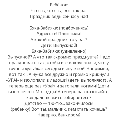
Ребёнок:
Что ты, что ты, вот так раз
Праздник ведь сейчас у нас!
Бяка-Забияка: (подбоченясь)
Здрасьте! Приплыли!
А какой праздник-то у вас?
Дети: Выпускной!
Бяка-Забияка: (удивленно)
Выпускной? А что так скромно празднуете? Надо
праздновать так, чтобы все вокруг знали, что у
группы «улыбка» сегодня выпускной! Например,
вот так… А ну-ка все дружно и громко крикнули
«УРА!» и захлопали в ладоши! (дети выполняют) . А
теперь еще раз «Ура!» и затопали ногами! (дети
выполняют). Молодцы! А теперь рассказывайте,
как дальше жить собираетесь?
Детство — тю-тю… закончилось!
(ребенку) Вот ты, мальчик, кем стать хочешь?
Наверно, банкиром?