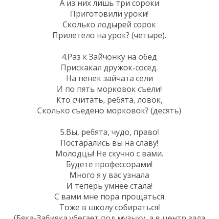
А из них лишь три сороки
Приготовили уроки!
Сколько лодырей сорок
Прилетело на урок? (четыре).
4.Раз к Зайчонку на обед
Прискакал дружок-сосед.
На пенек зайчата сели
И по пять морковок съели!
Кто считать, ребята, ловок,
Сколько съедено морковок? (десять)
5.Вы, ребята, чудо, право!
Постарались вы на славу!
Молодцы! Не скучно с вами.
Будете профессорами!
Много я у вас узнала
И теперь умнее стала!
С вами мне пора прощаться
Тоже в школу собираться!
(Бяка-Забияка убегает под музыку, а в центр зала