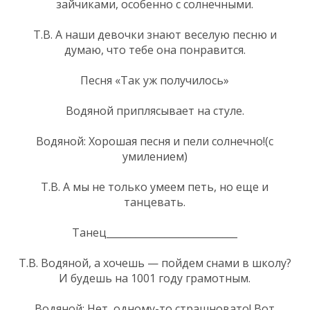
зайчиками, особенно с солнечными.
Т.В. А наши девочки знают веселую песню и
думаю, что тебе она понравится.
Песня «Так уж получилось»
Водяной приплясывает на стуле.
Водяной: Хорошая песня и пели солнечно!(с
умилением)
Т.В. А мы не только умеем петь, но еще и
танцевать.
Танец___________________________
Т.В. Водяной, а хочешь — пойдем снами в школу?
И будешь на 1001 году грамотным.
Водяной: Нет, одному-то страшновато! Вот