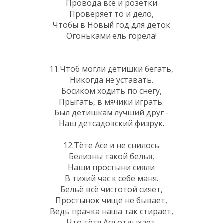
Провода все и розетки
Проверяет то и дело,
Чтобы в Новый год для деток
Огоньками ель горела!
11.Чтоб могли детишки бегать,
Никогда не уставать.
Босиком ходить по снегу,
Прыгать, в мячики играть.
Был детишкам лучший друг -
Наш детсадовский физрук.
12.Тёте Асе и не снилось
Белизны такой белья,
Наши простыни сияли
В тихий час к себе маня.
Бельё всё чистотой сияет,
Простынок чище не бывает,
Ведь прачка наша так стирает,
Что тётя Ася отдыхает.