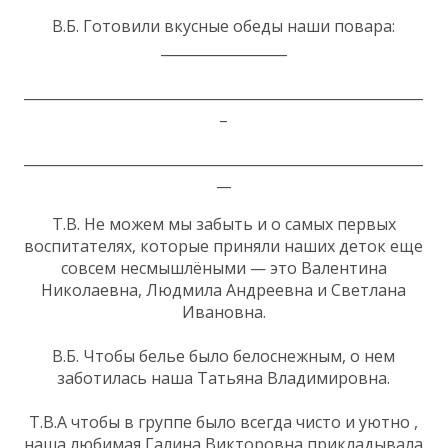
В.Б. Готовили вкусные обеды наши повара:
__________________
_________________________________________________________
_
_________________________________________________________
__
Т.В. Не можем мы забыть и о самых первых
воспитателях, которые приняли наших деток еще
совсем несмышлёными — это Валентина
Николаевна, Людмила Андреевна и Светлана
Ивановна.
В.Б. Чтобы белье было белоснежным, о нем
заботилась наша Татьяна Владимировна.
Т.В.А чтобы в группе было всегда чисто и уютно ,
наша любимая Галина Викторовна прикладывала