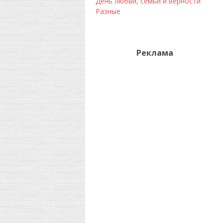
День любви, семьи и верности
Разные
Реклама