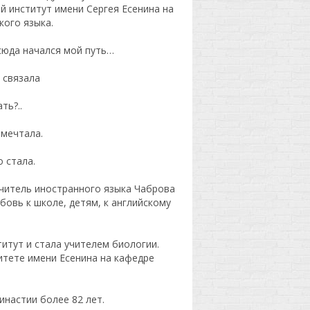
й институт имени Сергея Есенина на
кого языка.
сюда начался мой путь…
 связала
ть?..
 мечтала.
 стала.
читель иностранного языка Чаброва
овь к школе, детям, к английскому
итут и стала учителем биологии.
итете имени Есенина на кафедре
инастии более 82 лет.