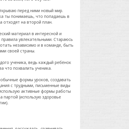
открываю перед ними новый мир.
ка ты понимаешь, что попадаешь в
а отходят на второй план.
еский материал в интересной и
 правила увлекательными. Стараюсь
ботать независимо и в команде, быть
ми своей страны.
ждого ученика, ведь каждый ребёнок
за что похвалить ученика.
еобычные формы уроков, создавать
дания с трудными, письменные виды
 использую активные формы работы
за партой (использую здоровье
ии).
мения, рассуждать, сравнивать,