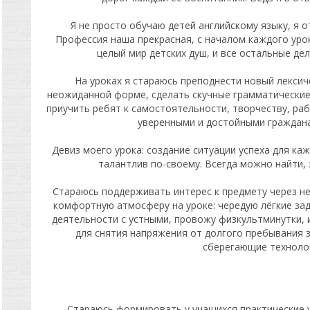
Я не просто обучаю детей английскому языку, я 
Профессия наша прекрасная, с началом каждого уро
целый мир детских душ, и все остальные дел
На уроках я стараюсь преподнести новый лексич
неожиданной форме, сделать скучные грамматические
приучить ребят к самостоятельности, творчеству, ра
уверенными и достойными граждана
Девиз моего урока: создание ситуации успеха для ка
талантлив по-своему. Всегда можно найти, 
Стараюсь поддерживать интерес к предмету через н
комфортную атмосферу на уроке: чередую лёгкие за
деятельности с устными, провожу физкультминутки,
для снятия напряжения от долгого пребывания 
сберегающие технолог
Стараюсь формировать у учащихся практические у