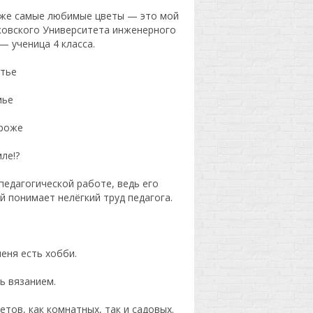
оже самые любимые цветы — это мой
сковского Университета инженерного
— ученица 4 класса.
стье
мье
ороже
ле!?
едагогической работе, ведь его
й понимает нелёгкий труд педагога.
меня есть хобби.
ь вязанием.
тов, как комнатных, так и садовых.