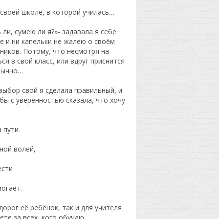
 своей школе, в которой училась…
ли, сумею ли я?»- задавала я себе
е и ни капельки не жалею о своём
ников. Потому, что несмотря на
ся в свой класс, или вдруг приснится
обычно…
выбор свой я сделала правильный, и
бы с уверенностью сказала, что хочу
а пути
ной волей,
ести
могает.
дорог её ребёнок, так и для учителя
ете за всех, кого обучаю.