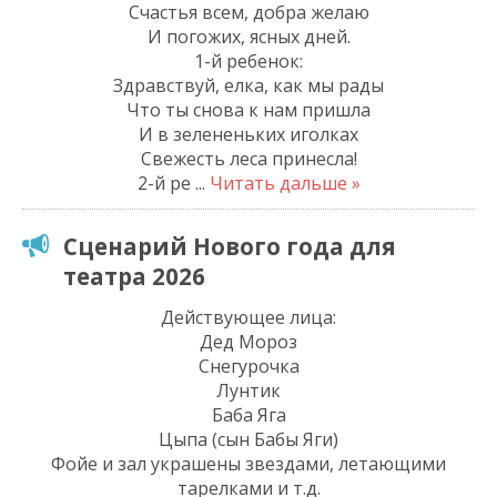
Счастья всем, добра желаю
И погожих, ясных дней.
1-й ребенок:
Здравствуй, елка, как мы рады
Что ты снова к нам пришла
И в зелененьких иголках
Свежесть леса принесла!
2-й ре
...
Читать дальше »
Сценарий Нового года для
театра 2026
Действующее лица:
Дед Мороз
Снегурочка
Лунтик
Баба Яга
Цыпа (сын Бабы Яги)
Фойе и зал украшены звездами, летающими
тарелками и т.д.