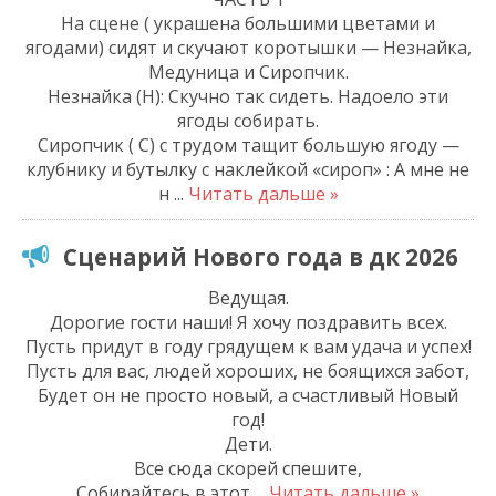
На сцене ( украшена большими цветами и
ягодами) сидят и скучают коротышки — Незнайка,
Медуница и Сиропчик.
Незнайка (Н): Скучно так сидеть. Надоело эти
ягоды собирать.
Сиропчик ( С) с трудом тащит большую ягоду —
клубнику и бутылку с наклейкой «сироп» : А мне не
н
...
Читать дальше »
Сценарий Нового года в дк 2026
Ведущая.
Дорогие гости наши! Я хочу поздравить всех.
Пусть придут в году грядущем к вам удача и успех!
Пусть для вас, людей хороших, не боящихся забот,
Будет он не просто новый, а счастливый Новый
год!
Дети.
Все сюда скорей спешите,
Собирайтесь в этот
...
Читать дальше »